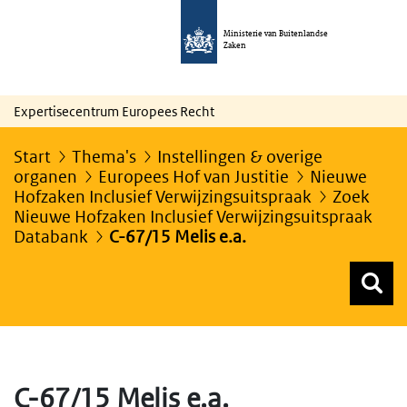
Ministerie van Buitenlandse
Zaken
Expertisecentrum Europees Recht
Start
Thema's
Instellingen & overige
organen
Europees Hof van Justitie
Nieuwe
Hofzaken Inclusief Verwijzingsuitspraak
Zoek
Nieuwe Hofzaken Inclusief Verwijzingsuitspraak
Databank
C-67/15 Melis e.a.
Z
Z
Top menu zoeken
C-67/15 Melis e.a.