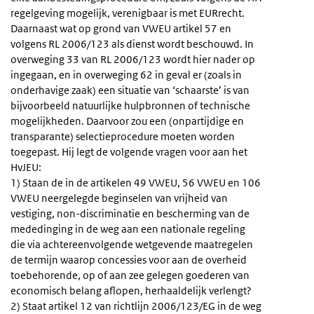
regelgeving mogelijk, verenigbaar is met EURrecht.
Daarnaast wat op grond van VWEU artikel 57 en
volgens RL 2006/123 als dienst wordt beschouwd. In
overweging 33 van RL 2006/123 wordt hier nader op
ingegaan, en in overweging 62 in geval er (zoals in
onderhavige zaak) een situatie van ‘schaarste’ is van
bijvoorbeeld natuurlijke hulpbronnen of technische
mogelijkheden. Daarvoor zou een (onpartijdige en
transparante) selectieprocedure moeten worden
toegepast. Hij legt de volgende vragen voor aan het
HvJEU:
1) Staan de in de artikelen 49 VWEU, 56 VWEU en 106
VWEU neergelegde beginselen van vrijheid van
vestiging, non-discriminatie en bescherming van de
mededinging in de weg aan een nationale regeling
die via achtereenvolgende wetgevende maatregelen
de termijn waarop concessies voor aan de overheid
toebehorende, op of aan zee gelegen goederen van
economisch belang aflopen, herhaaldelijk verlengt?
2) Staat artikel 12 van richtlijn 2006/123/EG in de weg