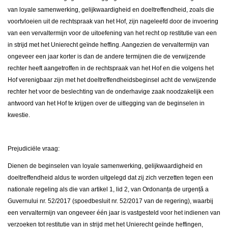
van loyale samenwerking, gelijkwaardigheid en doeltreffendheid, zoals die
voortvloeien uit de rechtspraak van het Hof, zijn nageleefd door de invoering
van een vervaltermijn voor de uitoefening van het recht op restitutie van een
in strijd met het Unierecht geïnde heffing. Aangezien de vervaltermijn van
ongeveer een jaar korter is dan de andere termijnen die de verwijzende
rechter heeft aangetroffen in de rechtspraak van het Hof en die volgens het
Hof verenigbaar zijn met het doeltreffendheidsbeginsel acht de verwijzende
rechter het voor de beslechting van de onderhavige zaak noodzakelijk een
antwoord van het Hof te krijgen over de uitlegging van de beginselen in
kwestie.
Prejudiciële vraag:
Dienen de beginselen van loyale samenwerking, gelijkwaardigheid en
doeltreffendheid aldus te worden uitgelegd dat zij zich verzetten tegen een
nationale regeling als die van artikel 1, lid 2, van Ordonanța de urgență a
Guvernului nr. 52/2017 (spoedbesluit nr. 52/2017 van de regering), waarbij
een vervaltermijn van ongeveer één jaar is vastgesteld voor het indienen van
verzoeken tot restitutie van in strijd met het Unierecht geïnde heffingen,