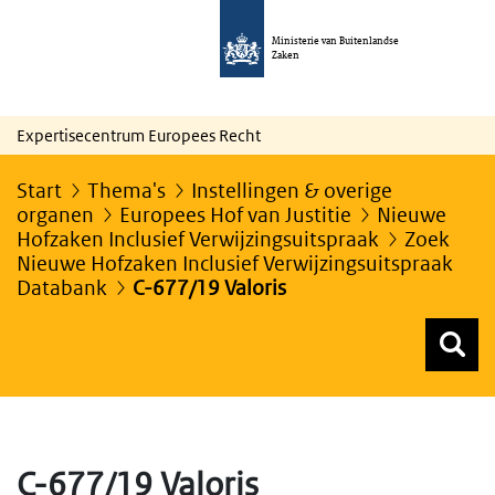
Ministerie van Buitenlandse
Zaken
Expertisecentrum Europees Recht
Start
Thema's
Instellingen & overige
organen
Europees Hof van Justitie
Nieuwe
Hofzaken Inclusief Verwijzingsuitspraak
Zoek
Nieuwe Hofzaken Inclusief Verwijzingsuitspraak
Databank
C-677/19 Valoris
Z
Z
Top menu zoeken
C-677/19 Valoris