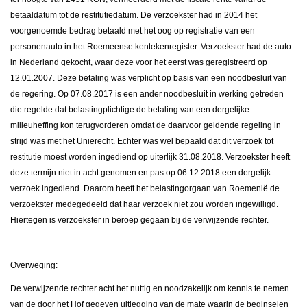
betaaldatum tot de restitutiedatum. De verzoekster had in 2014 het
voorgenoemde bedrag betaald met het oog op registratie van een
personenauto in het Roemeense kentekenregister. Verzoekster had de auto
in Nederland gekocht, waar deze voor het eerst was geregistreerd op
12.01.2007. Deze betaling was verplicht op basis van een noodbesluit van
de regering. Op 07.08.2017 is een ander noodbesluit in werking getreden
die regelde dat belastingplichtige de betaling van een dergelijke
milieuheffing kon terugvorderen omdat de daarvoor geldende regeling in
strijd was met het Unierecht. Echter was wel bepaald dat dit verzoek tot
restitutie moest worden ingediend op uiterlijk 31.08.2018. Verzoekster heeft
deze termijn niet in acht genomen en pas op 06.12.2018 een dergelijk
verzoek ingediend. Daarom heeft het belastingorgaan van Roemenië de
verzoekster medegedeeld dat haar verzoek niet zou worden ingewilligd.
Hiertegen is verzoekster in beroep gegaan bij de verwijzende rechter.
Overweging:
De verwijzende rechter acht het nuttig en noodzakelijk om kennis te nemen
van de door het Hof gegeven uitlegging van de mate waarin de beginselen