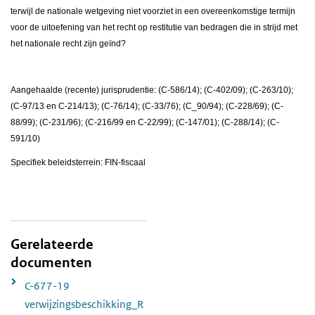
terwijl de nationale wetgeving niet voorziet in een overeenkomstige termijn
voor de uitoefening van het recht op restitutie van bedragen die in strijd met
het nationale recht zijn geïnd?
Aangehaalde (recente) jurisprudentie: (C-586/14); (C-402/09); (C-263/10);
(C-97/13 en C-214/13); (C-76/14); (C-33/76); (C_90/94); (C-228/69); (C-
88/99); (C-231/96); (C-216/99 en C-22/99); (C-147/01); (C-288/14); (C-
591/10)
Specifiek beleidsterrein: FIN-fiscaal
Gerelateerde
documenten
C-677-19
verwijzingsbeschikking_R