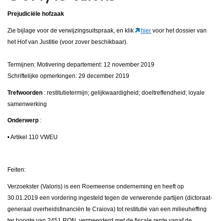
Prejudiciële hofzaak
Zie bijlage voor de verwijzingsuitspraak, en klik
hier
voor het dossier van
het Hof van Justitie (voor zover beschikbaar).
Termijnen: Motivering departement: 12 november 2019
Schriftelijke opmerkingen: 29 december 2019
Trefwoorden
: restitutietermijn; gelijkwaardigheid; doeltreffendheid; loyale
samenwerking
Onderwerp
:
• Artikel 110 VWEU
Feiten:
Verzoekster (Valoris) is een Roemeense onderneming en heeft op
30.01.2019 een vordering ingesteld tegen de verwerende partijen (dictoraat-
generaal overheidsfinanciën te Craiova) tot restitutie van een milieuheffing
ter hoogte van 2451 RON, vermeerderd met de fiscale rente vanaf de