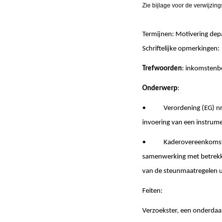
Zie bijlage voor de verwijzing
Termijnen: Motivering de
Schriftelijke opmerki
Trefwoorden
: inkomstenb
Onderwerp
:
• Verordening (EG) nr. 7
invoering van een instrum
• Kaderovereenkomst tuss
samenwerking met betrekki
van de steunmaatregelen u
Feiten:
Verzoekster, een onderdaa