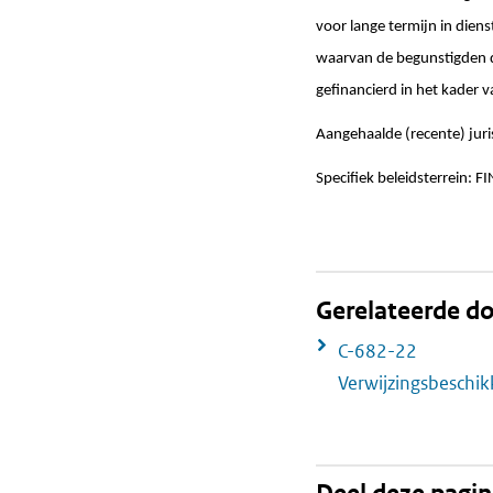
voor lange termijn in diens
waarvan de begunstigden d
gefinancierd in het kader 
Aangehaalde (recente) jur
Specifiek beleidsterrein: FI
Gerelateerde 
C-682-22
Verwijzingsbeschi