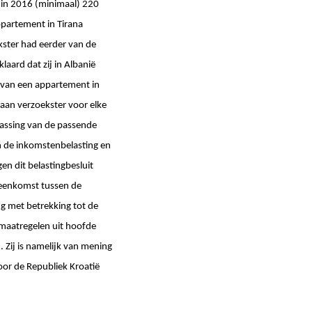
e in 2016 (minimaal) 220
partement in Tirana
ekster had eerder van de
aard dat zij in Albanië
s van een appartement in
 aan verzoekster voor elke
passing van de passende
an de inkomstenbelasting en
en dit belastingbesluit
ereenkomst tussen de
g met betrekking tot de
nmaatregelen uit hoofde
Zij is namelijk van mening
door de Republiek Kroatië