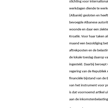
stichting voor internation
werkdagen diende te werke
(Albanië) gesloten en heef
bevoegde Albanese autorite
woonde en daar een ziektek
Kroatië. Voor haar taken a
maand een bezoldiging beta
aftrekposten en de belastin
de lokale toeslag daarop v
ingesteld. Daarbij beroept
regering van de Republiek
financiële bijstand van d
van het instrument voor p
is dat voornoemd artikel ui
aan de inkomstenbelastin