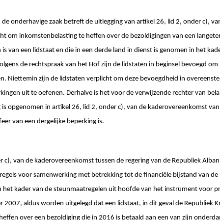
 de onderhavige zaak betreft de uitlegging van artikel 26, lid 2, onder c),
ht om inkomstenbelasting te heffen over de bezoldigingen van een langete
is van een lidstaat en die in een derde land in dienst is genomen in het ka
Volgens de rechtspraak van het Hof zijn de lidstaten in beginsel bevoegd o
fen. Niettemin zijn de lidstaten verplicht om deze bevoegdheid in overeen
ingen uit te oefenen. Derhalve is het voor de verwijzende rechter van bela
g is opgenomen in artikel 26, lid 2, onder c), van de kaderovereenkomst v
eer van een dergelijke beperking is.
der c), van de kaderovereenkomst tussen de regering van de Republiek Alba
regels voor samenwerking met betrekking tot de financiële bijstand van 
n het kader van de steunmaatregelen uit hoofde van het instrument voor p
007, aldus worden uitgelegd dat een lidstaat, in dit geval de Republiek Kro
effen over een bezoldiging die in 2016 is betaald aan een van zijn onderda