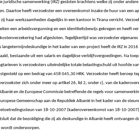
ale juridische samenwerking (IRZ) gesloten krachtens welke zij onder ander
n. Daartoe heeft verzoekster een overeenkomst inzake de huur van een ap
t zij haar werkzaamheden dagelijks in een kantoor in Tirana verricht. Verzo
iten een arbeidsvergunning en een identiteitsbewijs gekregen en heeft verkl
ostenverzekering had afgesloten. Tegelijkertijd was verzoekster eigenare
ls langetermijndeskundige in het kader van een project heeft de IRZ in 2016
ald, bestaande uit een salaris en dagelijkse verblijfsvergoedingen. Na toe
gtarieven is verzoeksters uiteindelijke totale belastingschuld uit hoofde v
astgesteld op een bedrag van 458 045,30 HRK. Verzoekster heeft beroep teg
 verzoekster zich onder meer op artikel 26, lid 2, onder c), van de kaderov
 Albanië en de Europese Commissie betreffende de regels voor samenwerkin
e Europese Gemeenschap aan de Republiek Albanië in het kader van de steu
retoetredingssteun van 18-10-2007 (kaderovereenkomst van 18-10-2007). 
tsluit dat de bezoldiging die zij als deskundige in Albanië heeft ontvangen 
g wordt onderworpen.