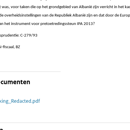
t was, voor taken die op het grondgebied van Albanië zijn verricht in het ka
e overheidsinstellingen van de Republiek Albanië zijn en dat door de Euro
van het instrument voor pretoetredingssteun IPA 2013?
isprudentie: C-279/93
N-fiscaal, BZ
documenten
kking_Redacted.pdf