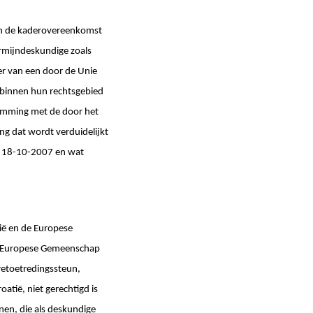
 van de kaderovereenkomst
rmijndeskundige zoals
der van een door de Unie
m binnen hun rechtsgebied
stemming met de door het
ng dat wordt verduidelijkt
an 18-10-2007 en wat
nië en de Europese
de Europese Gemeenschap
retoetredingssteun,
atië, niet gerechtigd is
nen, die als deskundige