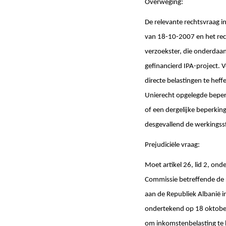
Overweging:
De relevante rechtsvraag in
van 18-10-2007 en het rec
verzoekster, die onderdaan 
gefinancierd IPA-project. 
directe belastingen te hef
Unierecht opgelegde beperk
of een dergelijke beperkin
desgevallend de werkingssf
Prejudiciële vraag:
Moet artikel 26, lid 2, on
Commissie betreffende de 
aan de Republiek Albanië i
ondertekend op 18 oktober 2
om inkomstenbelasting te h