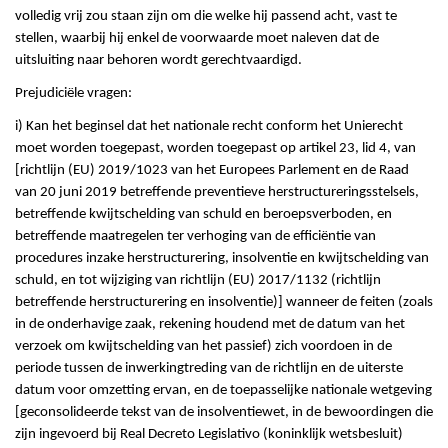
volledig vrij zou staan zijn om die welke hij passend acht, vast te
stellen, waarbij hij enkel de voorwaarde moet naleven dat de
uitsluiting naar behoren wordt gerechtvaardigd.
Prejudiciële vragen:
i) Kan het beginsel dat het nationale recht conform het Unierecht
moet worden toegepast, worden toegepast op artikel 23, lid 4, van
[richtlijn (EU) 2019/1023 van het Europees Parlement en de Raad
van 20 juni 2019 betreffende preventieve herstructureringsstelsels,
betreffende kwijtschelding van schuld en beroepsverboden, en
betreffende maatregelen ter verhoging van de efficiëntie van
procedures inzake herstructurering, insolventie en kwijtschelding van
schuld, en tot wijziging van richtlijn (EU) 2017/1132 (richtlijn
betreffende herstructurering en insolventie)] wanneer de feiten (zoals
in de onderhavige zaak, rekening houdend met de datum van het
verzoek om kwijtschelding van het passief) zich voordoen in de
periode tussen de inwerkingtreding van de richtlijn en de uiterste
datum voor omzetting ervan, en de toepasselijke nationale wetgeving
[geconsolideerde tekst van de insolventiewet, in de bewoordingen die
zijn ingevoerd bij Real Decreto Legislativo (koninklijk wetsbesluit)