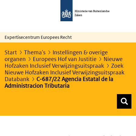
Ministerie van Buitenlandse
Zaken
Expertisecentrum Europees Recht
Start
Thema's
Instellingen & overige
organen
Europees Hof van Justitie
Nieuwe
Hofzaken Inclusief Verwijzingsuitspraak
Zoek
Nieuwe Hofzaken Inclusief Verwijzingsuitspraak
Databank
C-687/22 Agencia Estatal de la
Administracion Tributaria
Z
Z
Top menu zoeken