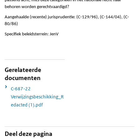
passend acht, mits deze categorieën in het nationale recht naar
behoren worden gerechtvaardigd?
Aangehaalde (recente) jurisprudentie: (C-129/96), (C-144/04), (C-
80/86)
Specifiek beleidsterrein: JenV
Gerelateerde
documenten
C-687-22
Verwijzingsbeschikking_R
edacted (1).pdf
Deel deze pagina