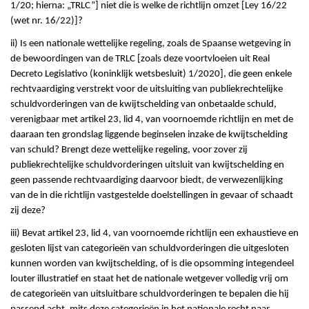
1/20; hierna: „TRLC”] niet die is welke de richtlijn omzet [Ley 16/22
(wet nr. 16/22)]?
ii) Is een nationale wettelijke regeling, zoals de Spaanse wetgeving in
de bewoordingen van de TRLC [zoals deze voortvloeien uit Real
Decreto Legislativo (koninklijk wetsbesluit) 1/2020], die geen enkele
rechtvaardiging verstrekt voor de uitsluiting van publiekrechtelijke
schuldvorderingen van de kwijtschelding van onbetaalde schuld,
verenigbaar met artikel 23, lid 4, van voornoemde richtlijn en met de
daaraan ten grondslag liggende beginselen inzake de kwijtschelding
van schuld? Brengt deze wettelijke regeling, voor zover zij
publiekrechtelijke schuldvorderingen uitsluit van kwijtschelding en
geen passende rechtvaardiging daarvoor biedt, de verwezenlijking
van de in die richtlijn vastgestelde doelstellingen in gevaar of schaadt
zij deze?
iii) Bevat artikel 23, lid 4, van voornoemde richtlijn een exhaustieve en
gesloten lijst van categorieën van schuldvorderingen die uitgesloten
kunnen worden van kwijtschelding, of is die opsomming integendeel
louter illustratief en staat het de nationale wetgever volledig vrij om
de categorieën van uitsluitbare schuldvorderingen te bepalen die hij