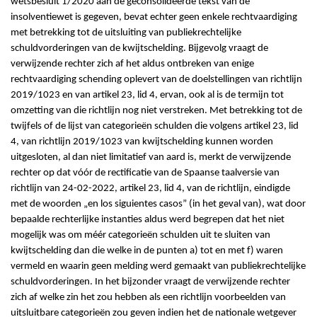
wetsbesluit 1/2020 aan de geconsolideerde tekst van de
insolventiewet is gegeven, bevat echter geen enkele rechtvaardiging
met betrekking tot de uitsluiting van publiekrechtelijke
schuldvorderingen van de kwijtschelding. Bijgevolg vraagt de
verwijzende rechter zich af het aldus ontbreken van enige
rechtvaardiging schending oplevert van de doelstellingen van richtlijn
2019/1023 en van artikel 23, lid 4, ervan, ook al is de termijn tot
omzetting van die richtlijn nog niet verstreken. Met betrekking tot de
twijfels of de lijst van categorieën schulden die volgens artikel 23, lid
4, van richtlijn 2019/1023 van kwijtschelding kunnen worden
uitgesloten, al dan niet limitatief van aard is, merkt de verwijzende
rechter op dat vóór de rectificatie van de Spaanse taalversie van
richtlijn van 24-02-2022, artikel 23, lid 4, van de richtlijn, eindigde
met de woorden „en los siguientes casos” (in het geval van), wat door
bepaalde rechterlijke instanties aldus werd begrepen dat het niet
mogelijk was om méér categorieën schulden uit te sluiten van
kwijtschelding dan die welke in de punten a) tot en met f) waren
vermeld en waarin geen melding werd gemaakt van publiekrechtelijke
schuldvorderingen. In het bijzonder vraagt de verwijzende rechter
zich af welke zin het zou hebben als een richtlijn voorbeelden van
uitsluitbare categorieën zou geven indien het de nationale wetgever