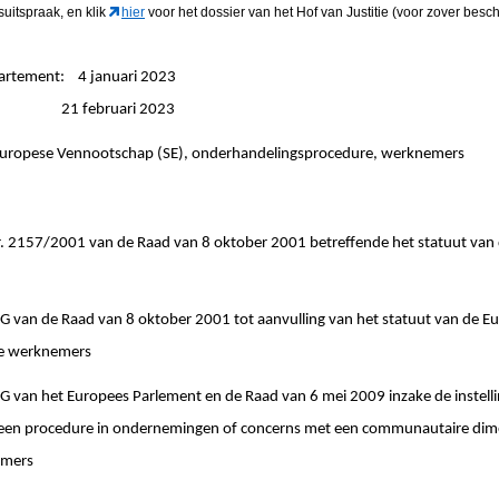
suitspraak, en klik
hier
voor het dossier van het Hof van Justitie (voor zover besch
partement: 4 januari 2023
ngen: 21 februari 2023
 Europese Vennootschap (SE), onderhandelingsprocedure, werknemers
157/2001 van de Raad van 8 oktober 2001 betreffende het statuut van
an de Raad van 8 oktober 2001 tot aanvulling van het statuut van de E
 de werknemers
an het Europees Parlement en de Raad van 6 mei 2009 inzake de instelli
een procedure in ondernemingen of concerns met een communautaire dimen
emers