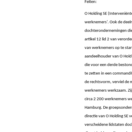
Feiten:
O Holding SE (Interveniënte
werknemers’. Ook de deel
dochterondernemingen die w
artikel 12 lid 2 van veror
van werknemers op te star
aandeelhouder van O Holdi
die voor een derde besto
te zetten in een commandit
de rechtsvorm, verviel de
werknemers werkzaam. Zij 
circa 2 200 werknemers wer
Hamburg. De groepsonderne
directie van O Holding SE 
verscheidene lidstaten doc