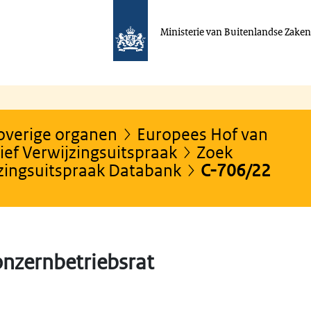
Ministerie van Buitenlandse Zake
 overige organen
Europees Hof van
ef Verwijzingsuitspraak
Zoek
jzingsuitspraak Databank
C-706/22
onzernbetriebsrat