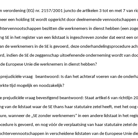
van verordening (EG) nr. 2157/2001 juncto de artikelen 3 tot en met 7 van r
neer een holding SE wordt opgericht door deelnemende vennootschappen 
chtervennootschappen bezitten die werknemers in dienst hebben (een zo
g SE in het register van een lidstaat is ingeschreven zonder dat eerst een
 van de werknemers in de SE is gevoerd, deze onderhandelingsprocedure ac
rd, indien de SE de zeggenschap uitoefenende onderneming wordt van do
n de Europese Unie die werknemers in dienst hebben?
e prejudiciële vraag beantwoord: Is dan het achteraf voeren van de onder
erkte tijd mogelijk en noodzakelijk?
e prejudiciële vraag bevestigend beantwoord: Staat artikel 6 van richtlijn
g van de lidstaat waar de SE thans haar statutaire zetel heeft, met het oog
e, wanneer de „SE zonder werknemers” in een andere lidstaat in het regis
rocedure is gevoerd, en nog vóór de verplaatsing van haar statutaire zetel 
htervennootschappen in verscheidene lidstaten van de Europese Unie die