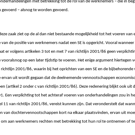
nderhandelingen met betrekking tot de rol van de werknemers – die in begin
 gevoerd – alsnog te worden gevoerd.
eze zaak ziet op de al dan niet bestaande mogelijkheid tot het voeren van 
van de positie van werknemers nadat een SE is opgericht. Vooral wanneer d
t er volgens artikelen 3 tot en met 7 van richtlijn 2001/86 geen verplicht
ooralsnog op een later tijdstip te voeren. Het enige argument hiertegen 
n richtlijn 2001/86, waarin bij het oprichten van een SE en de bijbehorende 
ervan uit wordt gegaan dat de deelnemende vennootschappen economisch 
n (artikel 2 onder c van richtlijn 2001/86). Deze redenering blijkt ook uit
 Een verplichting tot het achteraf voeren van onderhandelingen zou in he
l 11 van richtlijn 2001/86, vereist kunnen zijn. Dat veronderstelt dat wann
en van dochtervennootschappen kort na elkaar plaatsvinden, ervan uit mo
t om aan werknemers rechten met betrekking tot hun rol te ontnemen of t