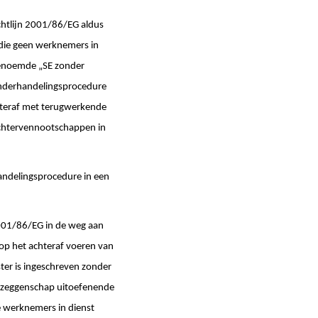
ichtlijn 2001/86/EG aldus
die geen werknemers in
genoemde „SE zonder
 onderhandelingsprocedure
hteraf met terugwerkende
chtervennootschappen in
handelingsprocedure in een
 2001/86/EG in de weg aan
 op het achteraf voeren van
ter is ingeschreven zonder
de zeggenschap uitoefenende
 werknemers in dienst