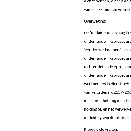
dienst hebben, dienen de o
van een SE moeten worden
Overweging:
De fundamentele vraag in d
onderhandelingsprocedure 
‘zonder werknemers’ bestaa
onderhandelingsprocedure v
rechter ziet in de opzet va
onderhandelingsprocedure 
werknemers in dienst hebbe
van verordening 2157/2001.
minst met het oog op artike
holding SE en het verwerv
oprichting wordt misbruik
Prejudiciële vragen: