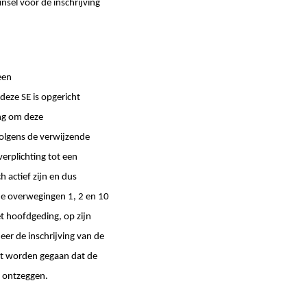
sel vóór de inschrijving
een
eze SE is opgericht
ing om deze
volgens de verwijzende
verplichting tot een
actief zijn en dus
 de overwegingen 1, 2 en 10
t hoofdgeding, op zijn
eer de inschrijving van de
et worden gegaan dat de
e ontzeggen.