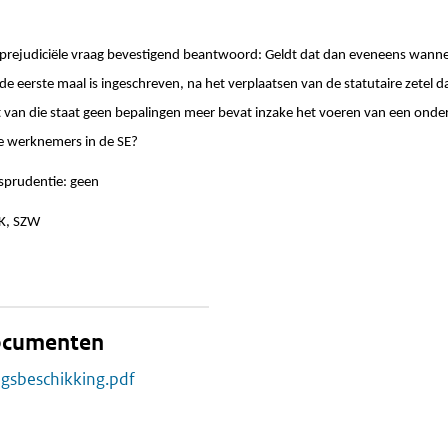
 prejudiciële vraag bevestigend beantwoord: Geldt dat dan eveneens wanne
 eerste maal is ingeschreven, na het verplaatsen van de statutaire zetel 
ht van die staat geen bepalingen meer bevat inzake het voeren van een on
de werknemers in de SE?
sprudentie: geen
ZK, SZW
documenten
ngsbeschikking.pdf