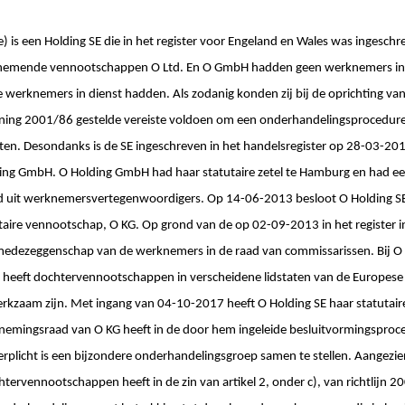
) is een Holding SE die in het register voor Engeland en Wales was ingeschr
nemende vennootschappen O Ltd. En O GmbH hadden geen werknemers in 
erknemers in dienst hadden. Als zodanig konden zij bij de oprichting van 
dening 2001/86 gestelde vereiste voldoen om een onderhandelingsprocedure
ten. Desondanks is de SE ingeschreven in het handelsregister op 28-03-201
ng GmbH. O Holding GmbH had haar statutaire zetel te Hamburg en had e
nd uit werknemersvertegenwoordigers. Op 14-06-2013 besloot O Holding
aire vennootschap, O KG. Op grond van de op 02-09-2013 in het register i
 medezeggenschap van de werknemers in de raad van commissarissen. Bij O
heeft dochtervennootschappen in verscheidene lidstaten van de Europese U
kzaam zijn. Met ingang van 04-10-2017 heeft O Holding SE haar statutaire 
mingsraad van O KG heeft in de door hem ingeleide besluitvormingsproc
verplicht is een bijzondere onderhandelingsgroep samen te stellen. Aangezie
htervennootschappen heeft in de zin van artikel 2, onder c), van richtlijn 