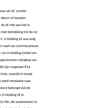
even als SE ‘zonder
dienst of bezaten
de SE niet aan het in
 met betrekking tot de rol
3. O Holding SE was enig
en raad van commissarissen
 SE om O Holding GmbH om
ngeschreven wijziging van
 KG zijn ongeveer 816
nie, waarbij in totaal
zetel verplaatst naar
edure betoogd dat de
n O Holding SE in
2001/86, die werknemers in