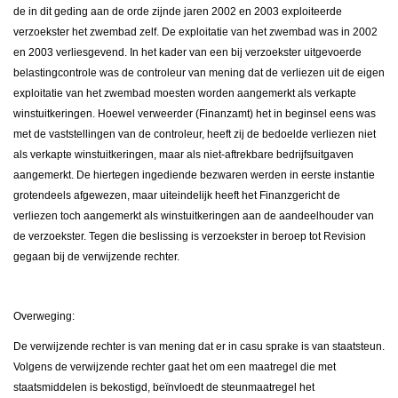
de in dit geding aan de orde zijnde jaren 2002 en 2003 exploiteerde
verzoekster het zwembad zelf. De exploitatie van het zwembad was in 2002
en 2003 verliesgevend. In het kader van een bij verzoekster uitgevoerde
belastingcontrole was de controleur van mening dat de verliezen uit de eigen
exploitatie van het zwembad moesten worden aangemerkt als verkapte
winstuitkeringen. Hoewel verweerder (Finanzamt) het in beginsel eens was
met de vaststellingen van de controleur, heeft zij de bedoelde verliezen niet
als verkapte winstuitkeringen, maar als niet-aftrekbare bedrijfsuitgaven
aangemerkt. De hiertegen ingediende bezwaren werden in eerste instantie
grotendeels afgewezen, maar uiteindelijk heeft het Finanzgericht de
verliezen toch aangemerkt als winstuitkeringen aan de aandeelhouder van
de verzoekster. Tegen die beslissing is verzoekster in beroep tot Revision
gegaan bij de verwijzende rechter.
Overweging:
De verwijzende rechter is van mening dat er in casu sprake is van staatsteun.
Volgens de verwijzende rechter gaat het om een maatregel die met
staatsmiddelen is bekostigd, beïnvloedt de steunmaatregel het