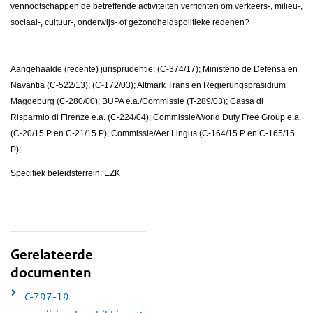
vennootschappen de betreffende activiteiten verrichten om verkeers-, milieu-,
sociaal-, cultuur-, onderwijs- of gezondheidspolitieke redenen?
Aangehaalde (recente) jurisprudentie: (C-374/17); Ministerio de Defensa en
Navantia (C-522/13); (C-172/03); Altmark Trans en Regierungspräsidium
Magdeburg (C-280/00); BUPA e.a./Commissie (T-289/03); Cassa di
Risparmio di Firenze e.a. (C-224/04); Commissie/World Duty Free Group e.a.
(C-20/15 P en C-21/15 P); Commissie/Aer Lingus (C-164/15 P en C-165/15
P);
Specifiek beleidsterrein: EZK
Gerelateerde
documenten
C-797-19