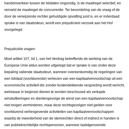
handelsverkeer tussen de lidstaten ongunstig, is de maatregel selectief, en
vervalst de maatregel de concurrentie. Ter beoordeling van de vraag of de
door de verwijzende rechter gehuldigde opvatting juist is, en er inderdaad
sprake is van staatssteun, wordt een prejudicieel verzoek aan het Hof
voorgelegd.
Prejudiciële vragen:
Moet artikel 107, lid 1, van het Verdrag betreffende de werking van de
Europese Unie aldus worden uitgelegd dat er sprake is van onder deze
bepaling vallende staatssteun, wanneer overeenkomstig de regelingen van
een lidstaat (voortdurende) verliezen van een kapitaalvennootschap uit een
economische activiteit die zonder kostendekkende vergoeding wordt verricht,
weliswaar in beginsel dienen te worden beschouwd als verkapte
winstuitkeringen en dientengevolge de winst van een kapitaalvennootschap
niet mogen verminderen, maar deze rechtsgevolgen niet gelden voor
voortdurend verliesgevende activiteiten van kapitaalvennootschappen
waarbij de meerderheid van de stemrechten direct of indirect in handen is
van publiekrechtelijke rechtspersonen, wanneer laatstgenoemde