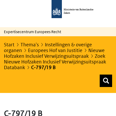
Ministerie van Buitenlandse
Zaken
Expertisecentrum Europees Recht
Start
Thema's
Instellingen & overige
organen
Europees Hof van Justitie
Nieuwe
Hofzaken Inclusief Verwijzingsuitspraak
Zoek
Nieuwe Hofzaken Inclusief Verwijzingsuitspraak
Databank
C-797/19 B
Z
Z
Top menu zoeken
C-797/19 B