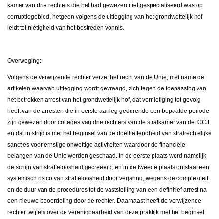
kamer van drie rechters die het had gewezen niet gespecialiseerd was op
corruptiegebied, hetgeen volgens de uitlegging van het grondwettelijk hof
leidt tot nietigheid van het bestreden vonnis.
Overweging:
Volgens de verwijzende rechter verzet het recht van de Unie, met name de
artikelen waarvan uitlegging wordt gevraagd, zich tegen de toepassing van
het betrokken arrest van het grondwettelijk hof, dat vernietiging tot gevolg
heeft van de arresten die in eerste aanleg gedurende een bepaalde periode
zijn gewezen door colleges van drie rechters van de strafkamer van de ICCJ,
en dat in strijd is met het beginsel van de doeltreffendheid van strafrechtelijke
sancties voor ernstige onwettige activiteiten waardoor de financiële
belangen van de Unie worden geschaad. In de eerste plaats word namelijk
de schijn van straffeloosheid gecreëerd, en in de tweede plaats ontstaat een
systemisch risico van straffeloosheid door verjaring, wegens de complexiteit
en de duur van de procedures tot de vaststelling van een definitief arrest na
een nieuwe beoordeling door de rechter. Daarnaast heeft de verwijzende
rechter twijfels over de verenigbaarheid van deze praktijk met het beginsel