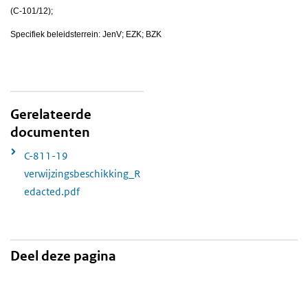
(C-101/12);
Specifiek beleidsterrein: JenV; EZK; BZK
Gerelateerde
documenten
C-811-19
verwijzingsbeschikking_R
edacted.pdf
Deel deze pagina