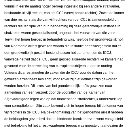
vonnis in eerste aanleg hoger beroep ingesteld bij een andere strafkamer,
bestaande uit vijf rechter, van de ICCJ (verwijzende rechter). Zowel de kamer
van drie rechters als die van vijf rechters van de ICCJ is samengesteld uit
rechters die ten tijde van hun benoeming bij deze gerechtelijke instantie in
strafzaken waren gespecialiseerd, ongeacht het voorwerp van die zaak.
Terwijl het hoger beroep in behandeling was, heeft de het grondwettelijk hof
van Roemenië arrest gewezen waarin die instantie heeft vastgesteld dat er
een grondwettelijk geschil bestond tussen het parlement en de ICCJ,
vanwege het feit dat de ICCJ geen gespecialiseerde rechterlijke kamers had
gevormd voor de berechting van corruptiemisdrijven in eerste aanleg.
Volgens dit arrest moeten de zaken die de ICCJ voor de datum van het
gewezen arrest heeft beslecht, voor zover zij niet definitief zijn geworden,
worden herzien. Dit arrest van het grondwettelijk hof is gewezen naar
aanleiding van een verzoek door de voorzitter van de Kamer van
Afgevaardigden tegen wie op dat moment een strafrechtelijk onderzoek liep
voor corruptiefeiten. Zijn zaak bevond zich in hoger beroep bij de kamer van
vijf rechters in de ICCJ. Na bekendmaking van het genoemde arrest hebben
de beklaagden gevorderd dat het bindende karakter ervan werd vastgesteld
met betrekking tot het arrest waartegen beroep was ingesteld, aangezien de