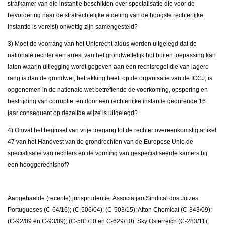
strafkamer van die instantie beschikten over specialisatie die voor de
bevordering naar de strafrechtelijke afdeling van de hoogste rechterlijke
instantie is vereist) onwettig zijn samengesteld?
3) Moet de voorrang van het Unierecht aldus worden uitgelegd dat de
nationale rechter een arrest van het grondwettelijk hof buiten toepassing kan
laten waarin uitlegging wordt gegeven aan een rechtsregel die van lagere
rang is dan de grondwet, betrekking heeft op de organisatie van de ICCJ, is
opgenomen in de nationale wet betreffende de voorkoming, opsporing en
bestrijding van corruptie, en door een rechterlijke instantie gedurende 16
jaar consequent op dezelfde wijze is uitgelegd?
4) Omvat het beginsel van vrije toegang tot de rechter overeenkomstig artikel
47 van het Handvest van de grondrechten van de Europese Unie de
specialisatie van rechters en de vorming van gespecialiseerde kamers bij
een hooggerechtshof?
Aangehaalde (recente) jurisprudentie: Associaijao Sindical dos Juizes
Portugueses (C-64/16); (C-506/04); (C-503/15); Afton Chemical (C-343/09);
(C-92/09 en C-93/09); (C-581/10 en C-629/10); Sky Österreich (C-283/11);