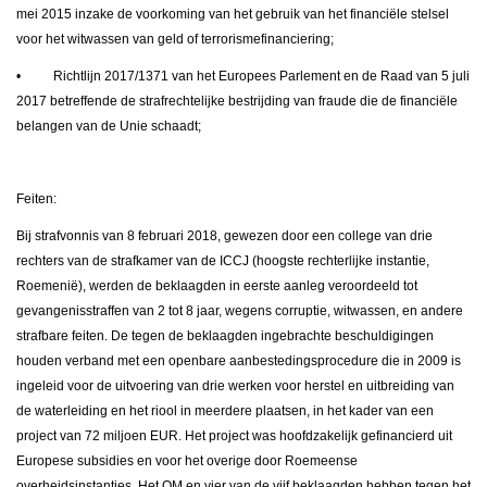
mei 2015 inzake de voorkoming van het gebruik van het financiële stelsel
voor het witwassen van geld of terrorismefinanciering;
• Richtlijn 2017/1371 van het Europees Parlement en de Raad van 5 juli
2017 betreffende de strafrechtelijke bestrijding van fraude die de financiële
belangen van de Unie schaadt;
Feiten:
Bij strafvonnis van 8 februari 2018, gewezen door een college van drie
rechters van de strafkamer van de ICCJ (hoogste rechterlijke instantie,
Roemenië), werden de beklaagden in eerste aanleg veroordeeld tot
gevangenisstraffen van 2 tot 8 jaar, wegens corruptie, witwassen, en andere
strafbare feiten. De tegen de beklaagden ingebrachte beschuldigingen
houden verband met een openbare aanbestedingsprocedure die in 2009 is
ingeleid voor de uitvoering van drie werken voor herstel en uitbreiding van
de waterleiding en het riool in meerdere plaatsen, in het kader van een
project van 72 miljoen EUR. Het project was hoofdzakelijk gefinancierd uit
Europese subsidies en voor het overige door Roemeense
overheidsinstanties. Het OM en vier van de vijf beklaagden hebben tegen het