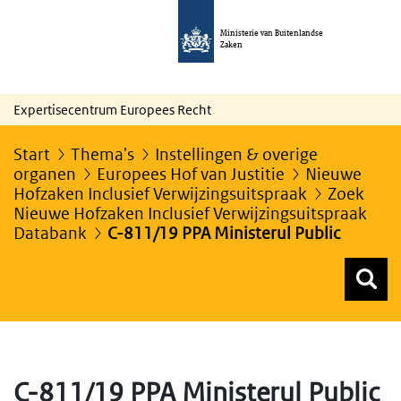
Ministerie van Buitenlandse
Zaken
Expertisecentrum Europees Recht
Start
Thema's
Instellingen & overige
organen
Europees Hof van Justitie
Nieuwe
Hofzaken Inclusief Verwijzingsuitspraak
Zoek
Nieuwe Hofzaken Inclusief Verwijzingsuitspraak
Databank
C-811/19 PPA Ministerul Public
Z
Z
Top menu zoeken
C-811/19 PPA Ministerul Public