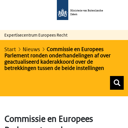
Ministerie van Buitenlandse
Zaken
Expertisecentrum Europees Recht
Start
Nieuws
Commissie en Europees
Parlement ronden onderhandelingen af over
geactualiseerd kaderakkoord over de
betrekkingen tussen de beide instellingen
Z
Z
Top menu zoeken
Commissie en Europees