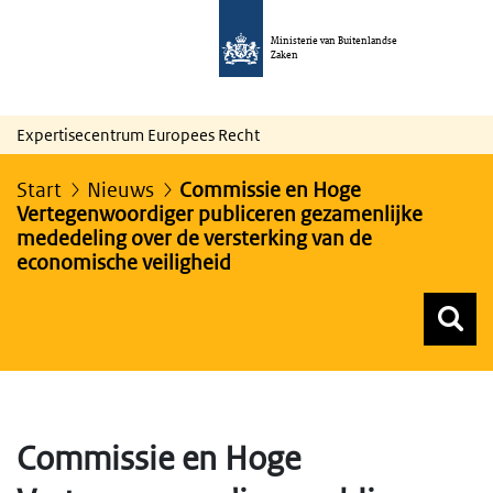
Ministerie van Buitenlandse
Zaken
Expertisecentrum Europees Recht
Start
Nieuws
Commissie en Hoge
Vertegenwoordiger publiceren gezamenlijke
mededeling over de versterking van de
economische veiligheid
Z
Z
Top menu zoeken
Commissie en Hoge