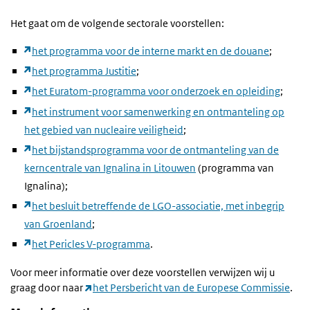
Het gaat om de volgende sectorale voorstellen:
het programma voor de interne markt en de douane
;
het programma Justitie
;
het Euratom-programma voor onderzoek en opleiding
;
het instrument voor samenwerking en ontmanteling op
het gebied van nucleaire veiligheid
;
het bijstandsprogramma voor de ontmanteling van de
kerncentrale van Ignalina in Litouwen
(programma van
Ignalina);
het besluit betreffende de LGO-associatie, met inbegrip
van Groenland
;
het Pericles V-programma
.
Voor meer informatie over deze voorstellen verwijzen wij u
graag door naar
het Persbericht van de Europese Commissie
.