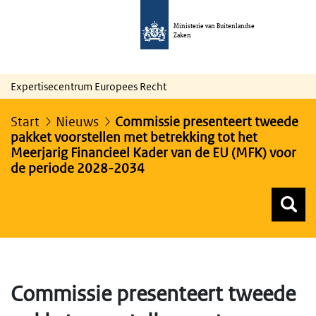
Ministerie van Buitenlandse
Zaken
Expertisecentrum Europees Recht
Start
Nieuws
Commissie presenteert tweede
pakket voorstellen met betrekking tot het
Meerjarig Financieel Kader van de EU (MFK) voor
de periode 2028-2034
Z
Z
Top menu zoeken
Commissie presenteert tweede