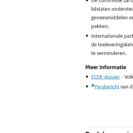
De Commissie zal o
lidstaten onderste
geneesmiddelen en
pakken;
Internationale pa
de toeleveringsket
te verminderen.
Meer informatie
ECER-dossier
- Vol
Persbericht
van d