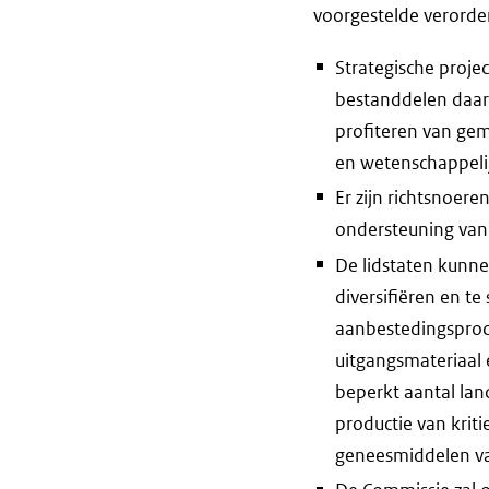
voorgestelde verorde
Strategische proje
bestanddelen daarv
profiteren van gem
en wetenschappeli
Er zijn richtsnoere
ondersteuning van 
De lidstaten kunn
diversifiëren en t
aanbestedingsproc
uitgangsmateriaal e
beperkt aantal lan
productie van krit
geneesmiddelen van