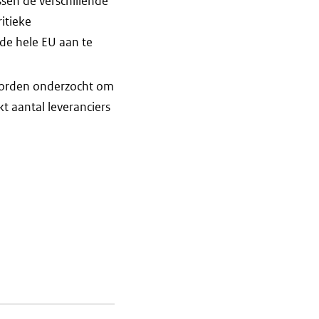
sen de verschillende
itieke
de hele EU aan te
 worden onderzocht om
t aantal leveranciers