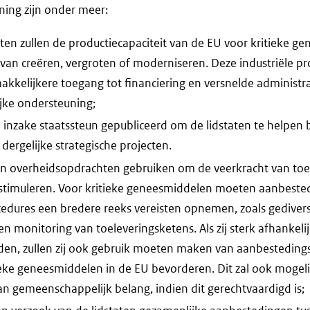
ning zijn onder meer:
cten zullen de productiecapaciteit van de EU voor kritieke g
an creëren, vergroten of moderniseren. Deze industriële p
akkelijkere toegang tot financiering en versnelde administr
jke ondersteuning;
n inzake staatssteun gepubliceerd om de lidstaten te helpen b
dergelijke strategische projecten.
en overheidsopdrachten gebruiken om de veerkracht van toe
e stimuleren. Voor kritieke geneesmiddelen moeten aanbeste
edures een bredere reeks vereisten opnemen, zoals gediver
n monitoring van toeleveringsketens. Als zij sterk afhankelij
den, zullen zij ook gebruik moeten maken van aanbestedings
ieke geneesmiddelen in de EU bevorderen. Dit zal ook mogeli
 gemeenschappelijk belang, indien dit gerechtvaardigd is;