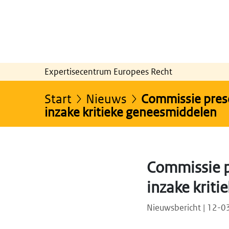
Expertisecentrum Europees Recht
Start
Nieuws
Commissie prese
inzake kritieke geneesmiddelen
Commissie p
inzake krit
Nieuwsbericht | 12-