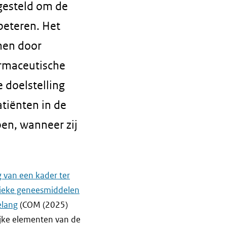
gesteld om de
beteren. Het
men door
armaceutische
e doelstelling
tiënten in de
en, wanneer zij
g van een kader ter
itieke geneesmiddelen
elang
(COM (2025)
ijke elementen van de