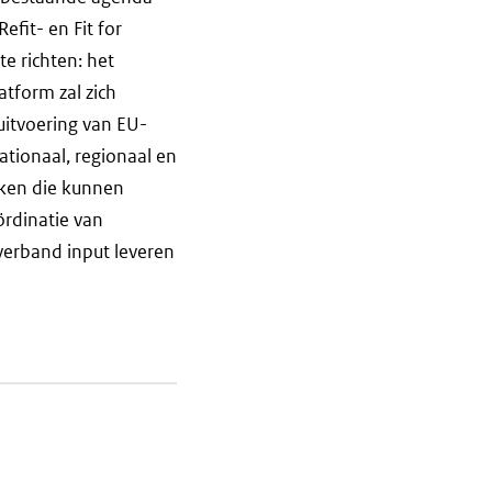
fit- en Fit for
e richten: het
atform zal zich
uitvoering van EU-
ationaal, regionaal en
jken die kunnen
ördinatie van
 verband input leveren