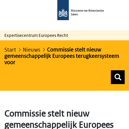
Ministerie van Buitenlandse
Zaken
Expertisecentrum Europees Recht
Start
Nieuws
Commissie stelt nieuw
gemeenschappelijk Europees terugkeersysteem
voor
Z
Z
Top menu zoeken
Commissie stelt nieuw
gemeenschappelijk Europees