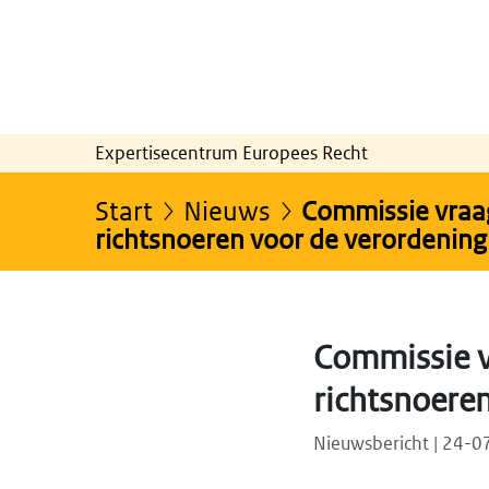
Expertisecentrum Europees Recht
Start
Nieuws
Commissie vraag
richtsnoeren voor de verordening
Commissie v
richtsnoere
Nieuwsbericht | 24-