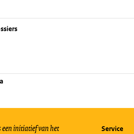
ssiers
na
een initiatief van het
Service