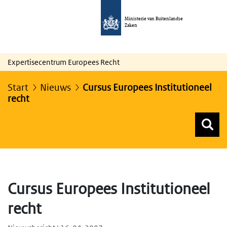
Ministerie van Buitenlandse
Zaken
Expertisecentrum Europees Recht
Start
Nieuws
Cursus Europees Institutioneel
recht
Z
Z
Top menu zoeken
Cursus Europees Institutioneel
recht