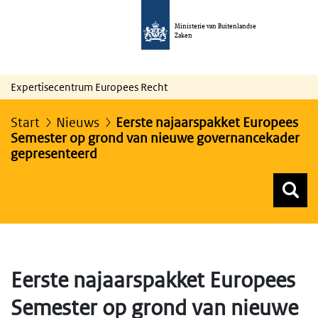
Ministerie van Buitenlandse
Zaken
Expertisecentrum Europees Recht
Start
Nieuws
Eerste najaarspakket Europees
Semester op grond van nieuwe governancekader
gepresenteerd
Z
Z
Top menu zoeken
Eerste najaarspakket Europees
Semester op grond van nieuwe