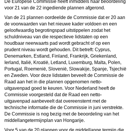
De Europese Commissie heeft inmiddels haar beoordeling
voor 21 van de 22 ingediende plannen afgerond.
Van de 21 plannen oordeelde de Commissie dat er 20 aan
de voorwaarden van het nieuwe kader voldoen en een
geloofwaardig begrotingspad
uitstippelen zodat het
schuldniveau van die respectieve lidstaten op een
houdbaar neerwaarts pad wordt gebracht of op een
prudent niveau wordt gehouden. Dit betreft: Cyprus,
Denemarken, Estland, Finland, Frankrijk, Griekenland,
Ierland, Italië, Kroatië, Letland, Luxemburg, Malta, Polen,
Portugal, Roemenië, Slovenië, Slowakije, Spanje, Tsjechië
en Zweden. Voor deze lidstaten beveelt de Commissie de
Raad aan het in die plannen opgenomen netto-
uitgavenpad goed te keuren. Voor Nederland heeft de
Commissie voorgesteld dat de Raad een netto-
uitgavenpad aanbeveelt dat overeenstemt met de
technische informatie die de Commissie in juni verstrekte.
De Commissie is nog bezig met de beoordeling van het
middellangetermijnplan van Hongarije.
Voor 5 van de 20 plannen voor de middellange termijn die