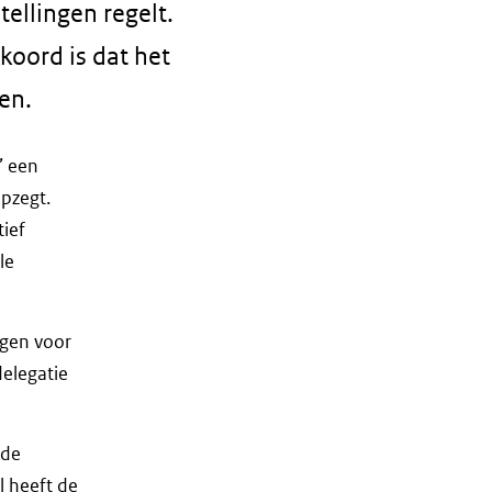
ellingen regelt.
koord is dat het
en.
’ een
opzegt.
tief
le
ngen voor
elegatie
 de
 heeft de