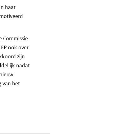
an haar
emotiveerd
de Commissie
 EP ook over
kkoord zijn
dellijk nadat
 nieuw
g van het