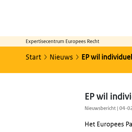
Expertisecentrum Europees Recht
Start
Nieuws
EP wil individu
EP wil indi
Nieuwsbericht | 04-
Het Europees P