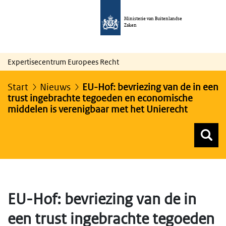
Ministerie van Buitenlandse
Zaken
Expertisecentrum Europees Recht
Start
Nieuws
EU-Hof: bevriezing van de in een
trust ingebrachte tegoeden en economische
middelen is verenigbaar met het Unierecht
Z
Z
Top menu zoeken
EU-Hof: bevriezing van de in
een trust ingebrachte tegoeden