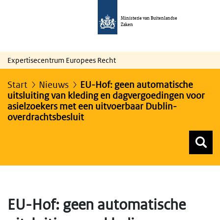
Ministerie van Buitenlandse
Zaken
Expertisecentrum Europees Recht
Start
Nieuws
EU-Hof: geen automatische
uitsluiting van kleding en dagvergoedingen voor
asielzoekers met een uitvoerbaar Dublin-
overdrachtsbesluit
Z
Z
Top menu zoeken
EU-Hof: geen automatische