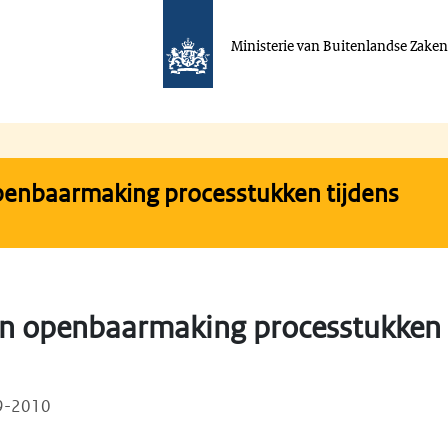
Ministerie van Buitenlandse Zake
penbaarmaking processtukken tijdens
n openbaarmaking processtukken 
09-2010