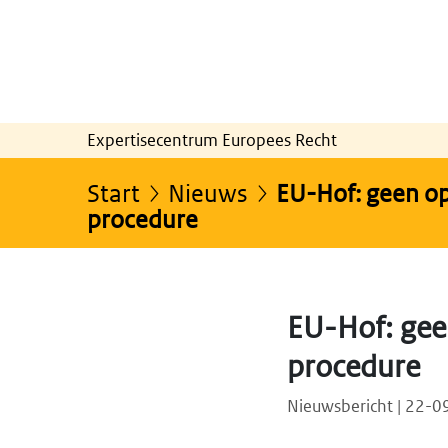
Expertisecentrum Europees Recht
Start
Nieuws
EU-Hof: geen o
procedure
EU-Hof: gee
procedure
Nieuwsbericht | 22-