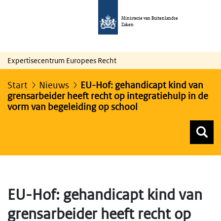
Ministerie van Buitenlandse
Zaken
Expertisecentrum Europees Recht
Start
Nieuws
EU-Hof: gehandicapt kind van
grensarbeider heeft recht op integratiehulp in de
vorm van begeleiding op school
Z
Z
Top menu zoeken
EU-Hof: gehandicapt kind van
grensarbeider heeft recht op