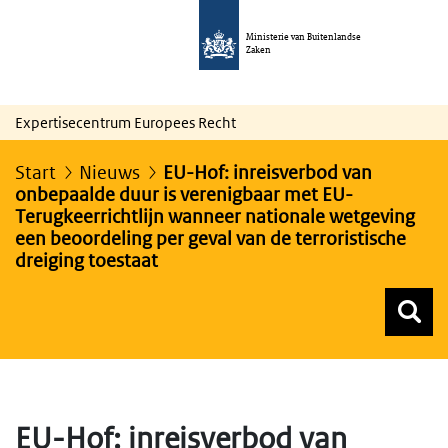
Ministerie van Buitenlandse
Zaken
Expertisecentrum Europees Recht
Start
Nieuws
EU-Hof: inreisverbod van
onbepaalde duur is verenigbaar met EU-
Terugkeerrichtlijn wanneer nationale wetgeving
een beoordeling per geval van de terroristische
dreiging toestaat
Z
Z
Top menu zoeken
EU-Hof: inreisverbod van