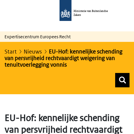
Ministerie van Buitenlandse
Zaken
Expertisecentrum Europees Recht
Start
Nieuws
EU-Hof: kennelijke schending
van persvrijheid rechtvaardigt weigering van
tenuitvoerlegging vonnis
Z
Z
Top menu zoeken
EU-Hof: kennelijke schending
van persvrijheid rechtvaardigt