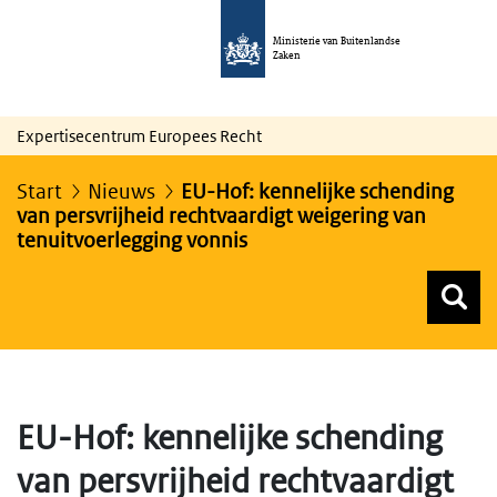
Ministerie van Buitenlandse
Zaken
Expertisecentrum Europees Recht
Start
Nieuws
EU-Hof: kennelijke schending
van persvrijheid rechtvaardigt weigering van
tenuitvoerlegging vonnis
Z
Z
Top menu zoeken
EU-Hof: kennelijke schending
van persvrijheid rechtvaardigt