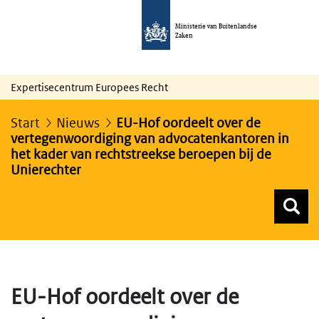
Ministerie van Buitenlandse
Zaken
Expertisecentrum Europees Recht
Start
Nieuws
EU-Hof oordeelt over de
vertegenwoordiging van advocatenkantoren in
het kader van rechtstreekse beroepen bij de
Unierechter
Z
Z
Top menu zoeken
EU-Hof oordeelt over de