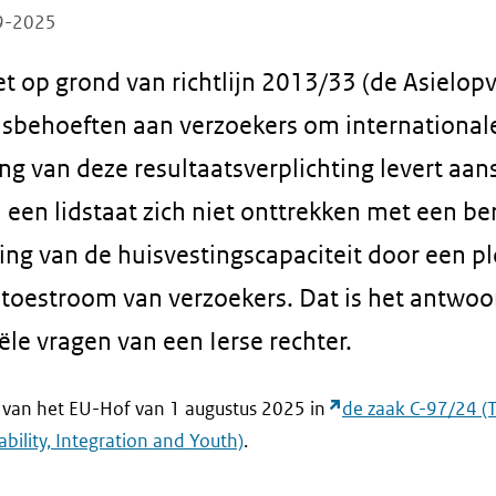
09-2025
t op grond van richtlijn 2013/33 (de Asielopva
sisbehoeften aan verzoekers om internationa
g van deze resultaatsverplichting levert aan
 een lidstaat zich niet onttrekken met een b
tting van de huisvestingscapaciteit door een p
toestroom van verzoekers. Dat is het antwoo
ële vragen van een Ierse rechter.
t van het EU-Hof van 1 augustus 2025 in
de zaak C-97/24 (T
sability, Integration and Youth)
.