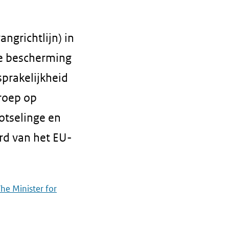
ngrichtlijn) in
le bescherming
sprakelijkheid
eroep op
lotselinge en
rd van het EU-
he Minister for