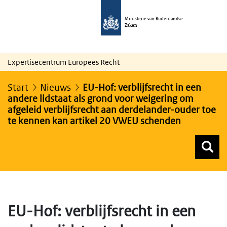
Ministerie van Buitenlandse
Zaken
Expertisecentrum Europees Recht
Start
Nieuws
EU-Hof: verblijfsrecht in een
andere lidstaat als grond voor weigering om
afgeleid verblijfsrecht aan derdelander-ouder toe
te kennen kan artikel 20 VWEU schenden
Z
Z
Top menu zoeken
EU-Hof: verblijfsrecht in een