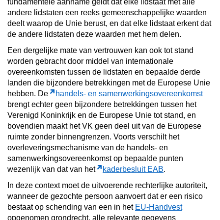
fundamentele aanname geldt dat elke lidstaat met alle
andere lidstaten een reeks gemeenschappelijke waarden
deelt waarop de Unie berust, en dat elke lidstaat erkent dat
de andere lidstaten deze waarden met hem delen.
Een dergelijke mate van vertrouwen kan ook tot stand
worden gebracht door middel van internationale
overeenkomsten tussen de lidstaten en bepaalde derde
landen die bijzondere betrekkingen met de Europese Unie
hebben. De
handels- en samenwerkingsovereenkomst
brengt echter geen bijzondere betrekkingen tussen het
Verenigd Koninkrijk en de Europese Unie tot stand, en
bovendien maakt het VK geen deel uit van de Europese
ruimte zonder binnengrenzen. Voorts verschilt het
overleveringsmechanisme van de handels- en
samenwerkingsovereenkomst op bepaalde punten
wezenlijk van dat van het
kaderbesluit EAB
.
In deze context moet de uitvoerende rechterlijke autoriteit,
wanneer de gezochte persoon aanvoert dat er een risico
bestaat op schending van een in het
EU-Handvest
opgenomen grondrecht, alle relevante gegevens