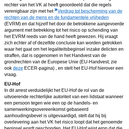
rechter van het VK al heeft geoordeeld dat die regels
verenigbaar zijn met het
Verdrag tot bescherming van de
rechten van de mens en de fundamentele vrijheden
(EVRM) en dat hijzelf het door de betrokkene aangevoerde
argument met betrekking tot het risico op schending van
het EVRM reeds van de hand heeft gewezen. Hij vraagt
zich echter af of dezelfde conclusie kan worden getrokken
waar het gaat om het legaliteitsbeginsel inzake delicten en
straffen, dat is opgenomen in het Handvest van de
grondrechten van de Europese Unie (EU-Handvest; zie
ook
deze
ECER-pagina) , en stelt het EU-Hof hierover een
vraag.
EU-Hof
In dit arrest verduidelijkt het EU-Hof de rol van de
uitvoerende rechterlijke autoriteit van een lidstaat wanneer
een persoon tegen wie een op de handels- en
samenwerkingsovereenkomst gebaseerd
aanhoudingsbevel is uitgevaardigd, stelt dat hij bij
overlevering aan het VK het risico loopt dat het genoemde
beginsel wordt geschonden. Het EU-Hof wijst erop dat die