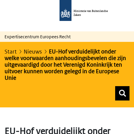
Ministerie van Buitenlandse
Zaken
Expertisecentrum Europees Recht
Start
Nieuws
EU-Hof verduidelijkt onder
welke voorwaarden aanhoudingsbevelen die zijn
uitgevaardigd door het Verenigd Koninkrijk ten
uitvoer kunnen worden gelegd in de Europese
Unie
Z
Z
Top menu zoeken
EU-Hof verduidelijkt onder