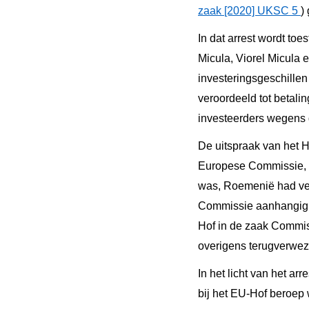
zaak [2020] UKSC 5
)
In dat arrest wordt to
Micula, Viorel Micula 
investeringsgeschillen
veroordeeld tot betal
investeerders wegens d
De uitspraak van het 
Europese Commissie, d
was, Roemenië had ver
Commissie aanhangig b
Hof in de zaak Commi
overigens terugverweze
In het licht van het a
bij het EU-Hof beroep