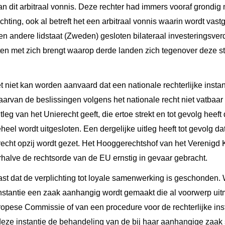
an dit arbitraal vonnis. Deze rechter had immers vooraf grond
ichting, ook al betreft het een arbitraal vonnis waarin wordt vast
 andere lidstaat (Zweden) gesloten bilateraal investeringsver
en met zich brengt waarop derde landen zich tegenover deze s
t niet kan worden aanvaard dat een nationale rechterlijke instan
waarvan de beslissingen volgens het nationale recht niet vatbaar
tleg van het Unierecht geeft, die ertoe strekt en tot gevolg heef
eheel wordt uitgesloten. Een dergelijke uitleg heeft tot gevolg d
echt opzij wordt gezet. Het Hooggerechtshof van het Verenigd K
halve de rechtsorde van de EU ernstig in gevaar gebracht.
ast dat de verplichting tot loyale samenwerking is geschonden.
 instantie een zaak aanhangig wordt gemaakt die al voorwerp ui
opese Commissie of van een procedure voor de rechterlijke ins
ze instantie de behandeling van de bij haar aanhangige zaak s