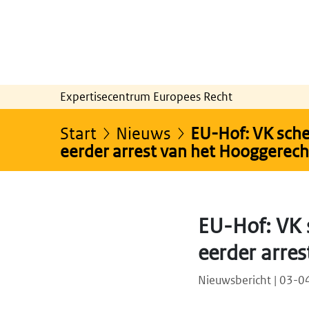
Expertisecentrum Europees Recht
Start
Nieuws
EU-Hof: VK sche
eerder arrest van het Hooggerec
EU-Hof: VK 
eerder arre
Nieuwsbericht | 03-