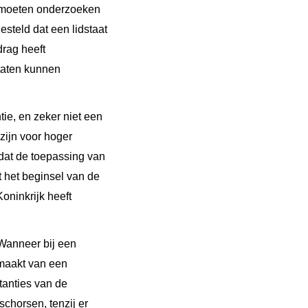
ig moeten onderzoeken
gesteld dat een lidstaat
drag heeft
taten kunnen
tie, en zeker niet een
 zijn voor hoger
t dat de toepassing van
at het beginsel van de
oninkrijk heeft
 Wanneer bij een
tmaakt van een
tanties van de
chorsen, tenzij er