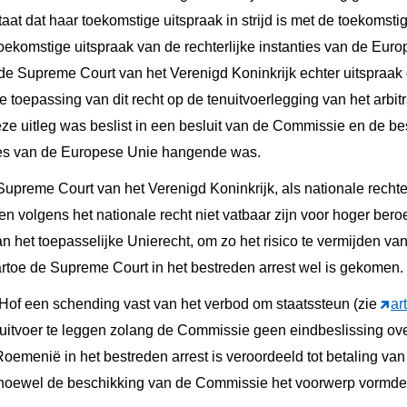
aat dat haar toekomstige uitspraak in strijd is met de toekomst
ekomstige uitspraak van de rechterlijke instanties van de Euro
 de Supreme Court van het Verenigd Koninkrijk echter uitspraak
e toepassing van dit recht op de tenuitvoerlegging van het arbit
ze uitleg was beslist in een besluit van de Commissie en de be
nties van de Europese Unie hangende was.
preme Court van het Verenigd Koninkrijk, als nationale rechterl
n volgens het nationale recht niet vatbaar zijn voor hoger bero
n het toepasselijke Unierecht, om zo het risico te vermijden van
rtoe de Supreme Court in het bestreden arrest wel is gekomen.
U-Hof een schending vast van het verbod om staatssteun (zie
ar
 uitvoer te leggen zolang de Commissie geen eindbeslissing ove
emenië in het bestreden arrest is veroordeeld tot betaling v
 hoewel de beschikking van de Commissie het voorwerp vormde