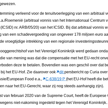
 gewezen.
estemming verleend voor de tenuitvoerlegging van een arbitraal v
e.a./Roemenië (arbitraal vonnis van het Internationaal Centrum 
 (ICSID) nr. ARB/05/20) van het ICSID. Bij dat arbitraal vonnis
ing van een schadevergoeding van ongeveer 178 miljoen euro 
e vroegtijdige intrekking van een regionale investeringssteunr
Hooggerechtshof van het Verenigd Koninkrijk werd gedaan ondank
ie van mening was dat die compensatie met het EU-recht onve
boden deze te betalen. Bovendien was een geschil over dat be
ij het EU-Hof. Zie daarover ook
dit
persbericht op Curia over
ssie/European Food e.a.,
C-638/19 P
(het EU-Hof heeft die b
n naar het EU-Gerecht, waar zij nog steeds aanhangig zijn).
rrest van februari 2020 van de Supreme Court, heeft de Europese
 wegens niet-nakoming ingesteld tegen het Verenigd Koninkrijk.