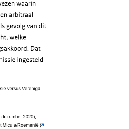
wezen waarin
en arbitraal
ls gevolg van dit
cht, welke
sakkoord. Dat
issie ingesteld
ie versus Verenigd
31 december 2020),
st Micula/Roemenië (