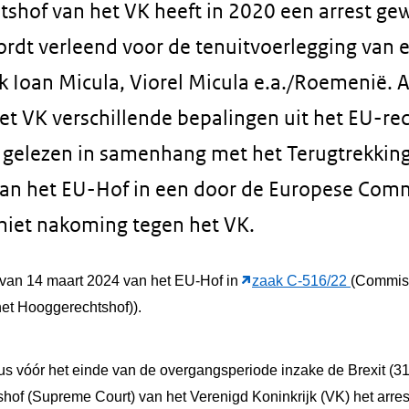
shof van het VK heeft in 2020 een arrest ge
dt verleend voor de tenuitvoerlegging van e
k Ioan Micula, Viorel Micula e.a./Roemenië. A
et VK verschillende bepalingen uit het EU-re
gelezen in samenhang met het Terugtrekking
 van het EU-Hof in een door de Europese Comm
iet nakoming tegen het VK.
t van 14 maart 2024 van het EU-Hof in
zaak C-516/22
(Commiss
 het Hooggerechtshof)).
dus vóór het einde van de overgangsperiode inzake de Brexit (
hof (Supreme Court) van het Verenigd Koninkrijk (VK) het arre