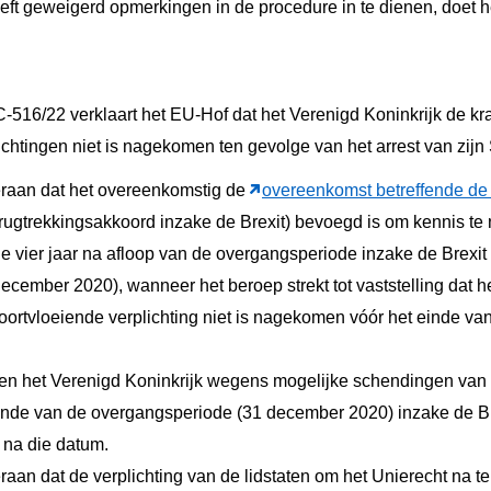
eft geweigerd opmerkingen in de procedure in te dienen, doet h
 C-516/22 verklaart het EU-Hof dat het Verenigd Koninkrijk de k
chtingen niet is nagekomen ten gevolge van het arrest van zij
eraan dat het overeenkomstig de
overeenkomst betreffende de t
erugtrekkingsakkoord inzake de Brexit) bevoegd is om kennis te
vier jaar na afloop van de overgangsperiode inzake de Brexit (
december 2020), wanneer het beroep strekt tot vaststelling dat h
voortvloeiende verplichting niet is nagekomen vóór het einde van
en het Verenigd Koninkrijk wegens mogelijke schendingen van 
einde van de overgangsperiode (31 december 2020) inzake de Bre
r na die datum.
raan dat de verplichting van de lidstaten om het Unierecht na te