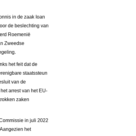
onnis in de zaak Ioan
voor de beslechting van
 werd Roemenië
aan Zweedse
egeling.
s het feit dat de
renigbare staatssteun
sluit van de
 het arrest van het EU-
etrokken zaken
 Commissie in juli 2022
 Aangezien het