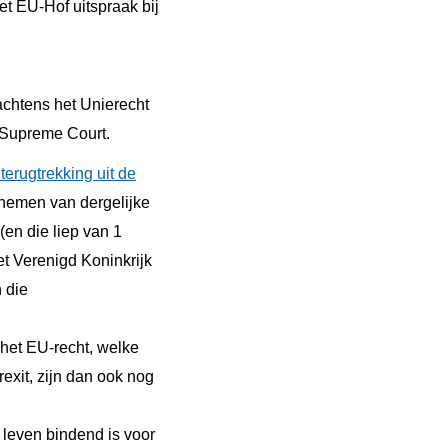
et EU-Hof uitspraak bij
rachtens het Unierecht
n Supreme Court.
erugtrekking uit de
 nemen van dergelijke
en die liep van 1
et Verenigd Koninkrijk
 die
het EU-recht, welke
xit, zijn dan ook nog
 leven bindend is voor