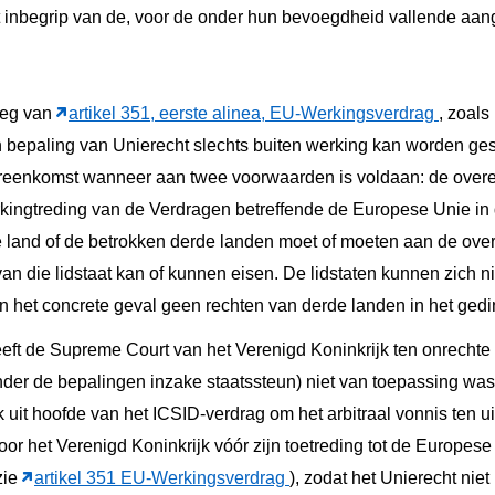
met inbegrip van de, voor de onder hun bevoegdheid vallende a
tleg van
artikel 351, eerste alinea, EU-Werkingsverdrag
, zoals
en bepaling van Unierecht slechts buiten werking kan worden ges
ereenkomst wanneer aan twee voorwaarden is voldaan: de over
kingtreding van de Verdragen betreffende de Europese Unie in 
e land of de betrokken derde landen moet of moeten aan de ov
 van die lidstaat kan of kunnen eisen. De lidstaten kunnen zich 
 het concrete geval geen rechten van derde landen in het gedin
eft de Supreme Court van het Verenigd Koninkrijk ten onrechte
onder de bepalingen inzake staatssteun) niet van toepassing was
 uit hoofde van het ICSID-verdrag om het arbitraal vonnis ten ui
door het Verenigd Koninkrijk vóór zijn toetreding tot de Europes
zie
artikel 351 EU-Werkingsverdrag
), zodat het Unierecht nie