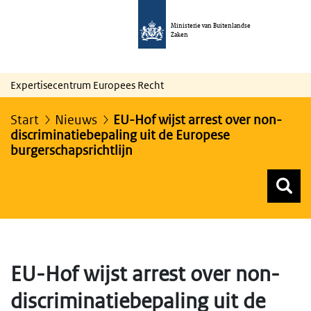
Ministerie van Buitenlandse
Zaken
Expertisecentrum Europees Recht
Start
Nieuws
EU-Hof wijst arrest over non-
discriminatiebepaling uit de Europese
burgerschapsrichtlijn
Z
Z
Top menu zoeken
EU-Hof wijst arrest over non-
discriminatiebepaling uit de