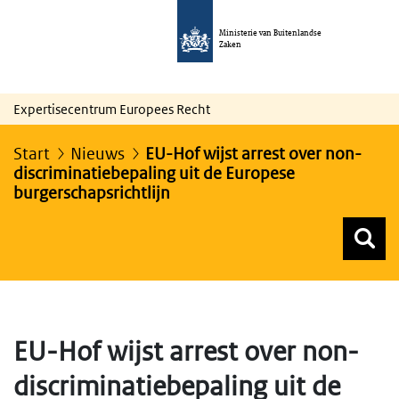
Ministerie van Buitenlandse
Zaken
Expertisecentrum Europees Recht
Start
Nieuws
EU-Hof wijst arrest over non-
discriminatiebepaling uit de Europese
burgerschapsrichtlijn
Z
Z
Top menu zoeken
EU-Hof wijst arrest over non-
discriminatiebepaling uit de