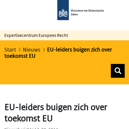
Ministerie van Buitenlandse
Zaken
Expertisecentrum Europees Recht
Start
Nieuws
EU-leiders buigen zich over
toekomst EU
Z
Z
Top menu zoeken
EU-leiders buigen zich over
toekomst EU