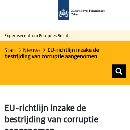
Ministerie van Buitenlandse
Zaken
Expertisecentrum Europees Recht
Start
Nieuws
EU-richtlijn inzake de
bestrijding van corruptie aangenomen
Z
Z
Top menu zoeken
EU-richtlijn inzake de
bestrijding van corruptie