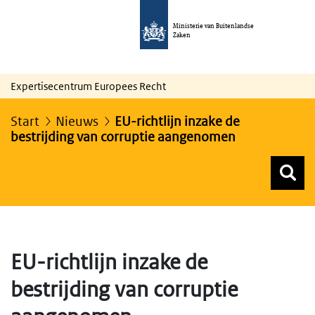
Ministerie van Buitenlandse
Zaken
Expertisecentrum Europees Recht
Start
Nieuws
EU-richtlijn inzake de
bestrijding van corruptie aangenomen
Z
Z
Top menu zoeken
EU-richtlijn inzake de
bestrijding van corruptie