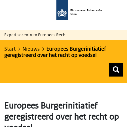
Ministerie van Buitenlandse
Zaken
Expertisecentrum Europees Recht
Start
Nieuws
Europees Burgerinitiatief
geregistreerd over het recht op voedsel
Z
Z
Top menu zoeken
Europees Burgerinitiatief
geregistreerd over het recht op