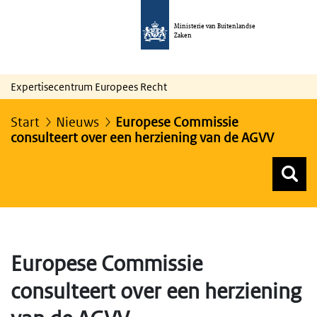
Ministerie van Buitenlandse
Zaken
Expertisecentrum Europees Recht
Start
Nieuws
Europese Commissie
consulteert over een herziening van de AGVV
Z
Z
Top menu zoeken
Europese Commissie
consulteert over een herziening