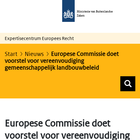
Ministerie van Buitenlandse
Zaken
Expertisecentrum Europees Recht
Start
Nieuws
Europese Commissie doet
voorstel voor vereenvoudiging
gemeenschappelijk landbouwbeleid
Z
Z
Top menu zoeken
Europese Commissie doet
voorstel voor vereenvoudiging