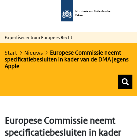
Ministerie van Buitenlandse
Zaken
Expertisecentrum Europees Recht
Start
Nieuws
Europese Commissie neemt
specificatiebesluiten in kader van de DMA jegens
Apple
Z
Z
Top menu zoeken
Europese Commissie neemt
specificatiebesluiten in kader