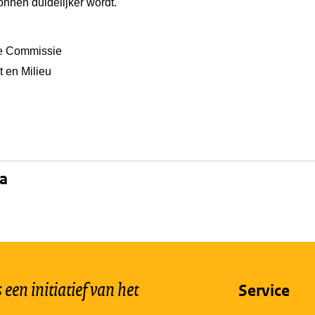
ronnen duidelijker wordt.
e Commissie
t en Milieu
na
een initiatief van het
Service