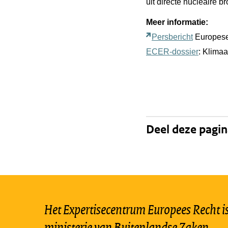
uit directe nucleaire b
Meer informatie:
Persbericht
Europes
ECER-dossier
: Klimaa
Deel deze pagi
Het Expertisecentrum Europees Recht is 
ministerie van Buitenlandse Zaken.