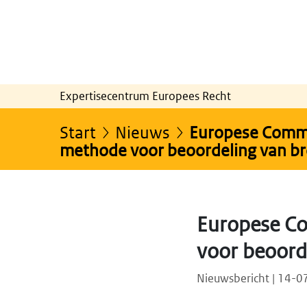
Expertisecentrum Europees Recht
Start
Nieuws
Europese Commi
methode voor beoordeling van br
Europese C
voor beoord
Nieuwsbericht | 14-