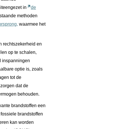
uiteengezet in
de
estaande methoden
orsprong,
waarmee het
n rechtszekerheid en
len op te schalen,
al inspanningen
lbare optie is, zoals
agen tot de
 zorgen dat de
evermogen behouden.
wante brandstoffen een
fossiele brandstoffen
nieren kan worden