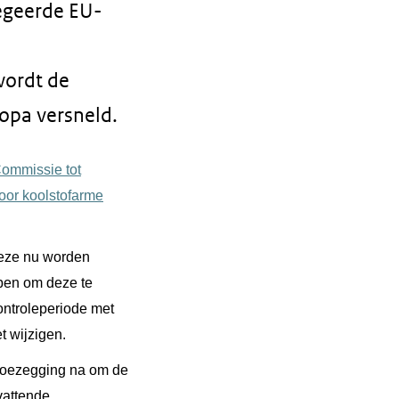
egeerde EU-
wordt de
ropa versneld.
ommissie tot
oor koolstofarme
deze nu worden
ben om deze te
ontroleperiode met
 wijzigen.
 toezegging na om de
vattende