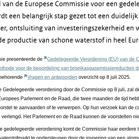
l van de Europese Commissie voor een gedel
t een belangrijk stap gezet tot een duidelijk
er, ontsluiting van investeringszekerheid en 
de productie van schone waterstof in heel Eu
ie presenteerde de
Gedelegeerde Verordening (EU) van de C
methode voor de beoordeling van broeikasgasemissiereducties d
jbehorende
Vragen en antwoorden
overzicht op 8 juli 2025.
Gedelegeerde verordening door de Commissie op 8 juli, zal 
uropees Parlement en de Raad, die twee maanden de tijd heb
orstel te aanvaarden of te verwerpen. Op hun verzoek kan de c
erlengd. Het Parlement en de Raad kunnen de voorstellen niet
 de gedelegeerde verordening komt de Commissie haar eerdere
waterstofmarkt te ondersteunen door de invoering van een alom