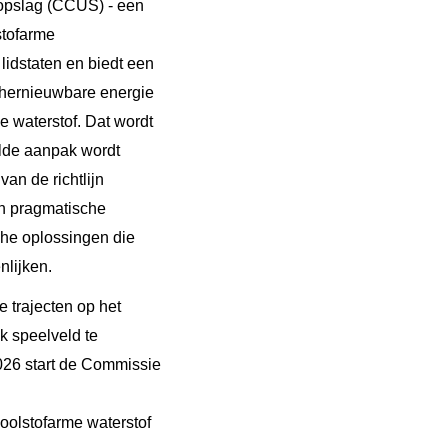
-opslag (CCUS) - een
stofarme
lidstaten en biedt een
l hernieuwbare energie
e waterstof. Dat wordt
elde aanpak wordt
an de richtlijn
en pragmatische
che oplossingen die
nlijken.
 trajecten op het
k speelveld te
2026 start de Commissie
oolstofarme waterstof