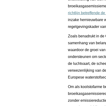
broeikasgasemissiemet
richtlijn betreffende d
inzake hernieuwbare w
regelgevingskader van
Zoals benadrukt in de C
samenhang van belang o
waardoor de groei van 
ondersteunen om sector
de luchtvaart, de schee
verwezenlijking van de 
Europese waterstofsec
Om als koolstofarme b
broeikasgasemissieredu
zonder emissiereductie