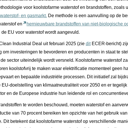
hodologie voor koolstofarme waterstof en brandstoffen, zoals 
e waterstof- en gasmarkt.
De methode is een aanvulling op de b
aterstof en
hernieuwbare brandstoffen van niet-biologische o
 de EU voor waterstof wordt aangevuld.
lean Industrial Deal uit februari 2025 (zie
dit
ECER-bericht) zij
m investeringen te bevorderen en producenten in staat te stel
de sector uiteindelijk wordt versneld. Koolstofarme waterstof z
en koolstofvrij te maken waar elektrificatie momenteel geen haa
pvaart en bepaalde industriële processen. Dit initiatief zal bijdr
EU-doelstelling van klimaatneutraliteit voor 2050 en er tegelijk
tor en de Europese industrie hun leidende rol en concurrenti
randstoffen te worden beschouwd, moeten waterstof en aanver
ctie van 70 procent bereiken ten opzichte van het gebruik van 
. Dit betekent dat koolstofarme waterstof op verschillende ma