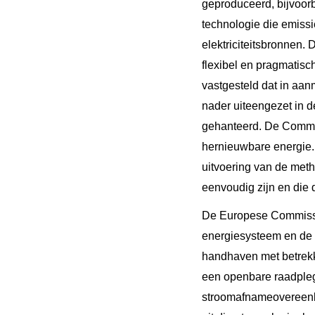
geproduceerd, bijvoor
technologie die emissi
elektriciteitsbronnen. 
flexibel en pragmatisc
vastgesteld dat in aan
nader uiteengezet in d
gehanteerd. De Commissi
hernieuwbare energie.
uitvoering van de met
eenvoudig zijn en die
De Europese Commissie 
energiesysteem en de 
handhaven met betrekki
een openbare raadpleg
stroomafnameovereenko