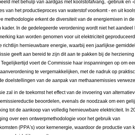
beeld met behulp van aardgas met koolstofafvang, -gebruik en 
es van het productieproces van waterstof voorkomt - en uit kool
De methodologie erkent de diversiteit van de energiemixen in de 
h kader. In de gedelegeerde verordening wordt niet het aandee
merking kan worden genomen voor uit elektriciteit geproduceerd
e richtlijn hernieuwbare energie, waarbij een jaarlijkse gemidd
e geeft aan bereid te zijn dit aan te pakken bij de herziening v
 Tegelijkertijd voert de Commissie haar inspanningen op om e
haanverordening te vergemakkelijken, met de nadruk op praktis
 de doelstellingen van de aanpak van methaanemissies verweze
zal in de toekomst het effect van de invoering van alternatieve
emissiereductie beoordelen, evenals de noodzaak om een gelij
ng tot de aankoop van volledig hernieuwbare elektriciteit. In 
ing over een ontwerpmethodologie voor het gebruik van
msten (PPA's) voor kernenergie, waardoor de productie van k