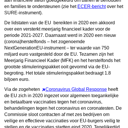
aan financiële steun goedgekeurd om banen te behouden
en families te ondersteunen (zie het
ECER-bericht
over het
SURE-instrument).
De lidstaten van de EU bereikten in 2020 een akkoord
over een versterkt meerjarig financieel kader voor de
periode 2021-2027. Daarnaast werd in 2020 een nieuw
(corona)herstelfonds – het zogenoemde
NextGenerationEU-instrument – ter waarde van 750
miljard euro vastgesteld door de EU. Tezamen zijn het
Meerjarig Financieel Kader (MFK) en het herstelfonds het
grootste stimuleringspakket ooit gevormd via de EU-
begroting. Het totale stimuleringspakket bedraagt 1.8
biljoen euro.
Via de zogeheten
Coronavirus Global Response
heeft
de EU zich in 2020 ingezet voor algemeen toegankelijke
en betaalbare vaccinaties tegen het coronavirus,
behandelingen tegen het coronavirus en coronatesten. De
Commissie sloot contracten af met zes bedrijven om
veilige en effectieve vaccinaties voor EU-burgers veilig te
stellen en de vaccinaties startten eind 2020. Tegelijkertijd