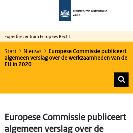
Ministerie van Buitenlandse
Zaken
Expertisecentrum Europees Recht
Start
Nieuws
Europese Commissie publiceert
algemeen verslag over de werkzaamheden van de
EU in 2020
Z
Z
Top menu zoeken
Europese Commissie publiceert
algemeen verslag over de