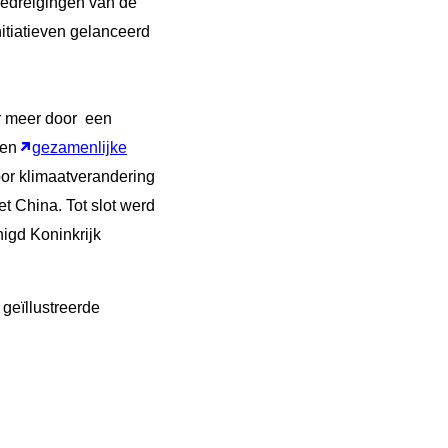
 bedreigingen van de
nitiatieven gelanceerd
r meer door een
een
gezamenlijke
or klimaatverandering
 China. Tot slot werd
igd Koninkrijk
n geïllustreerde