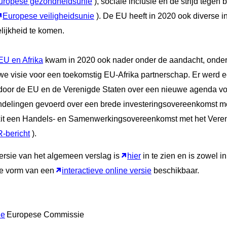
uropese gezondheidsunie
), sociale inclusie en de strijd tegen
Europese veiligheidsunie
). De EU heeft in 2020 ook diverse i
lijkheid te komen.
 EU en Afrika
kwam in 2020 ook nader onder de aandacht, onde
uwe visie voor een toekomstig EU-Afrika partnerschap. Er werd 
 door de EU en de Verenigde Staten over een nieuwe agenda vo
delingen gevoerd over een brede investeringsovereenkomst met
xit een Handels- en Samenwerkingsovereenkomst met het Veren
-bericht
).
ersie van het algemeen verslag is
hier
in te zien en is zowel i
 de vorm van een
interactieve online versie
beschikbaar.
de
Europese Commissie