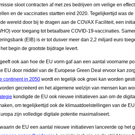
ssie sloot contracten af met zes bedrijven om veilige en effect
ellen en de vaccinaties startten eind 2020. Tegelijkertijd was d
de wereld door bij te dragen aan de COVAX Faciliteit, een initia
WHO) voor toegang tot betaalbare COVID-19-vaccinaties. Samen
eringsbank (EIB) is er tot dusver meer dan 2,2 miljard euro t
et begin de grootste bijdrage levert.
eeft ook aan hoe de EU vorm gaf aan een aantal voorname politi
de EU door middel van de Europese Green Deal ervoor kan zor
e continent in 2050
wordt en tegelijk ook groei kan worden ges
orden gecreëerd en het algemene welzijn van mensen kan wor
ategie
kondigde de EU ook nieuwe initiatieven aan om de digital
aken, om tegelijkertijd ook de klimaatdoelstellingen van de E
uropa zijn volledige digitale potentie maximaliseert.
waarin de EU een aantal nieuwe initiatieven lanceerde op het 