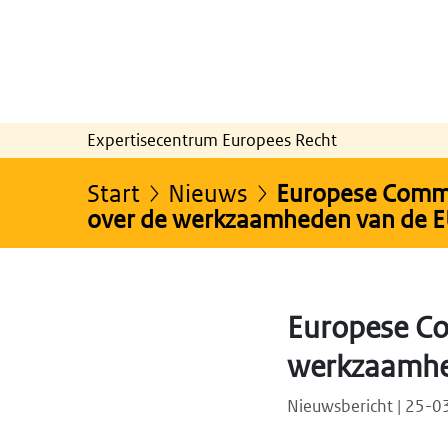
Expertisecentrum Europees Recht
Start
Nieuws
Europese Commi
over de werkzaamheden van de E
Europese Co
werkzaamhe
Nieuwsbericht | 25-