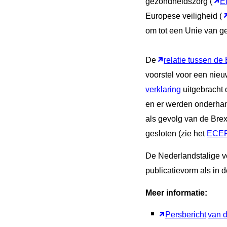
gezondheidszorg (
E
Europese veiligheid (
om tot een Unie van ge
De
relatie tussen de
voorstel voor een nie
verklaring
uitgebracht
en er werden onderhan
als gevolg van de Bre
gesloten (zie het
ECER
De Nederlandstalige v
publicatievorm als in
Meer informatie:
Persbericht
van 