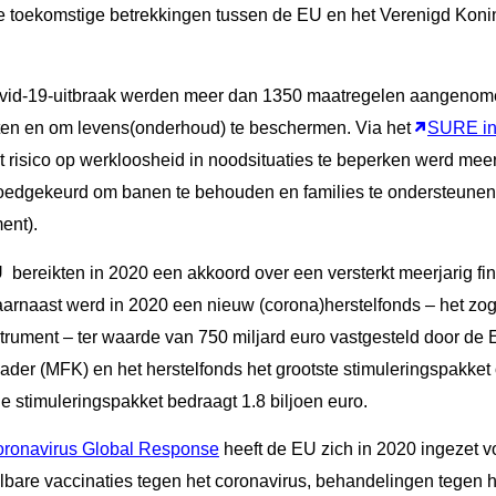
 toekomstige betrekkingen tussen de EU en het Verenigd Konin
Covid-19-uitbraak werden meer dan 1350 maatregelen aangeno
chten en om levens(onderhoud) te beschermen. Via het
SURE in
 risico op werkloosheid in noodsituaties te beperken werd meer
goedgekeurd om banen te behouden en families te ondersteunen
ent).
 bereikten in 2020 een akkoord over een versterkt meerjarig fi
arnaast werd in 2020 een nieuw (corona)herstelfonds – het z
rument – ter waarde van 750 miljard euro vastgesteld door de 
ader (MFK) en het herstelfonds het grootste stimuleringspakket
le stimuleringspakket bedraagt 1.8 biljoen euro.
ronavirus Global Response
heeft de EU zich in 2020 ingezet 
lbare vaccinaties tegen het coronavirus, behandelingen tegen h