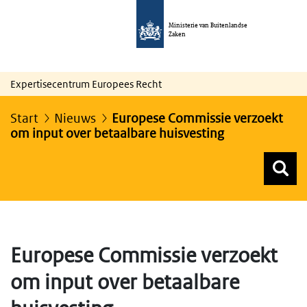
Ministerie van Buitenlandse
Zaken
Expertisecentrum Europees Recht
Start
Nieuws
Europese Commissie verzoekt
om input over betaalbare huisvesting
Z
Z
Top menu zoeken
Europese Commissie verzoekt
om input over betaalbare