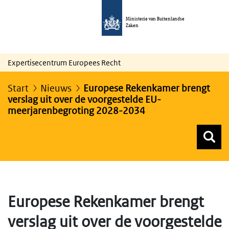
Ministerie van Buitenlandse
Zaken
Expertisecentrum Europees Recht
Start
Nieuws
Europese Rekenkamer brengt
verslag uit over de voorgestelde EU-
meerjarenbegroting 2028-2034
Z
Z
Top menu zoeken
Europese Rekenkamer brengt
verslag uit over de voorgestelde