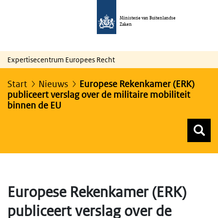
Ministerie van Buitenlandse
Zaken
Expertisecentrum Europees Recht
Start
Nieuws
Europese Rekenkamer (ERK)
publiceert verslag over de militaire mobiliteit
binnen de EU
Z
Z
Top menu zoeken
Europese Rekenkamer (ERK)
publiceert verslag over de