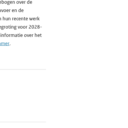
ebogen over de
invoer en de
n hun recente werk
begroting voor 2028-
 informatie over het
kamer
.