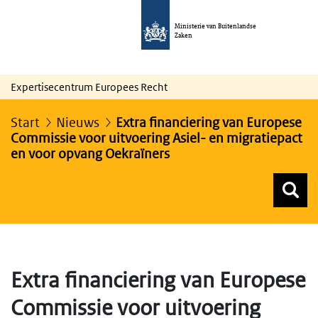
Ministerie van Buitenlandse
Zaken
Expertisecentrum Europees Recht
Start
Nieuws
Extra financiering van Europese
Commissie voor uitvoering Asiel- en migratiepact
en voor opvang Oekraïners
Z
Z
Top menu zoeken
Extra financiering van Europese
Commissie voor uitvoering