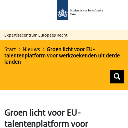
Ministerie van Buitenlandse
Zaken
Expertisecentrum Europees Recht
Start
Nieuws
Groen licht voor EU-
talentenplatform voor werkzoekenden uit derde
landen
Z
Z
Top menu zoeken
Groen licht voor EU-
talentenplatform voor