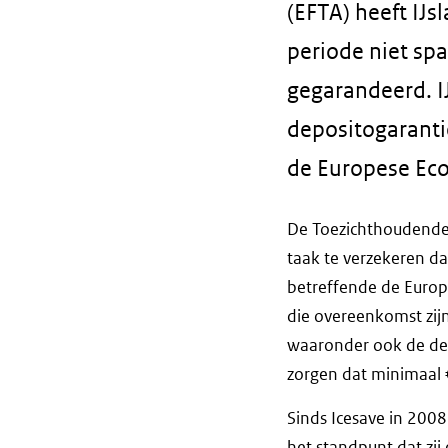
(EFTA) heeft IJ
periode niet sp
gegarandeerd. I
depositogarantie
de Europese Eco
De Toezichthoudende 
taak te verzekeren d
betreffende de Euro
die overeenkomst zij
waaronder ook de depos
zorgen dat minimaal 
Sinds Icesave in 2008
het standpunt dat zij