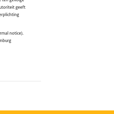
toriteit geeft
erplichting
rmal notice).
emburg