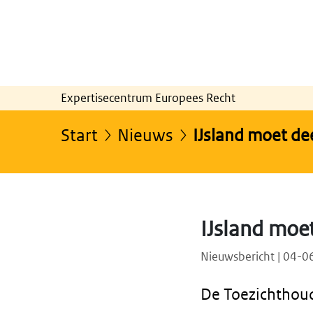
Expertisecentrum Europees Recht
Start
Nieuws
IJsland moet de
IJsland moe
Nieuwsbericht | 04-
De Toezichthoud