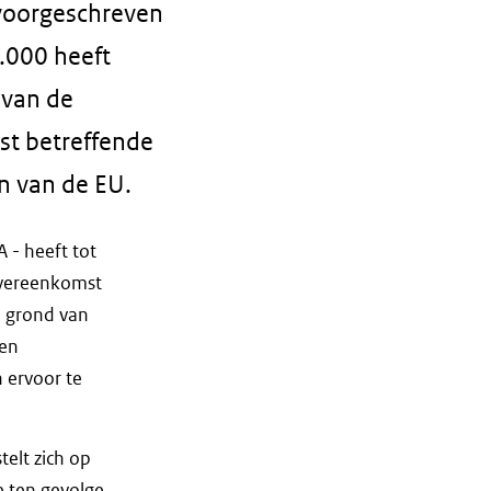
 voorgeschreven
.000 heeft
 van de
mst betreffende
n van de EU.
 - heeft tot
Overeenkomst
 grond van
men
n ervoor te
telt zich op
e ten gevolge