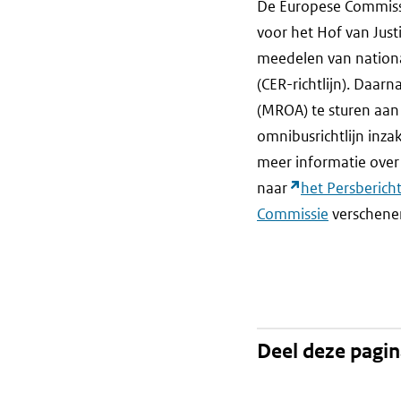
De Europese Commissi
voor het Hof van Just
meedelen van nation
(CER-richtlijn). Daa
(MROA) te sturen aan
omnibusrichtlijn inza
meer informatie over
naar
het Persberich
Commissie
verschenen
Deel deze pagi