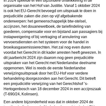
In 2024 speelde er een bijzondere ontwikkeling in de
organisatie van het Hof van Justitie. Vanaf 1 oktober 2024
is ook het EU-Gerecht bevoegd om uitspraak te doen in
prejudiciële zaken die zien op vijf afgebakende
onderwerpen: het gemeenschappelijk btw-stelsel,
accijnzen, het douanewetboek, de tariefindeling van
goederen, compensatie voor en bijstand aan passagiers bij
instapweigering of bij vertraging of annulering van
vervoersdiensten en het systeem voor de handel in
broeikasgasemissierechten. Het zal nog even duren
voordat het Gerecht in dit kader arresten heeft gewezen. In
dit jaarbericht 2024 zijn daarom nog geen prejudiciële
uitspraken van het Gerecht met Nederlandse deelname
opgenomen. Wel is reeds de eerste Nederlandse
verwijzingsuitspraak door het EU-Hof voor verdere
behandeling doorgezonden aan het Gerecht. Dit betreft
een prejudiciële verwijzing van het Gerechtshof ’s-
Hertogenbosch van 18 december 2024 in een accijnszaak
(T-690/24, Kolinsen).
Een andere bijzonderheid was dat in oktober 2024 de