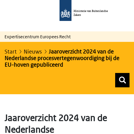
Ministerie van Buitenlandse
Zaken
Expertisecentrum Europees Recht
Start
Nieuws
Jaaroverzicht 2024 van de
Nederlandse procesvertegenwoordiging bij de
EU-hoven gepubliceerd
Z
Z
Top menu zoeken
Jaaroverzicht 2024 van de
Nederlandse